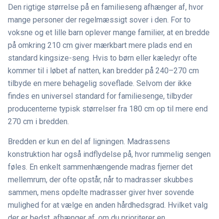
Den rigtige størrelse på en familieseng afhænger af, hvor
mange personer der regelmæssigt sover i den. For to
voksne og et lille barn oplever mange familier, at en bredde
på omkring 210 cm giver mærkbart mere plads end en
standard kingsize-seng. Hvis to børn eller kæledyr ofte
kommer til i løbet af natten, kan bredder på 240–270 cm
tilbyde en mere behagelig soveflade. Selvom der ikke
findes en universel standard for familiesenge, tilbyder
producenterne typisk størrelser fra 180 cm op til mere end
270 cm i bredden.
Bredden er kun en del af ligningen. Madrassens
konstruktion har også indflydelse på, hvor rummelig sengen
føles. En enkelt sammenhængende madras fjerner det
mellemrum, der ofte opstår, når to madrasser skubbes
sammen, mens opdelte madrasser giver hver sovende
mulighed for at vælge en anden hårdhedsgrad. Hvilket valg
der er bedst, afhænger af, om du prioriterer en