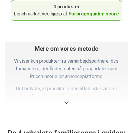
4 produkter
benchmarket ved hjælp af
Forbrugsguiden score
Mere om vores metode
Vi viser kun produkter fra samarbejdspartnere, dvs.
forhandlere, der findes enten på prisportaler som
Pricerunner eller annonceplatforme.
Det betyder, at produkter uden aftale ikke vises. I
praksis er dette dog sjældent en begrænsning, da vores
partnere dækker langt størstedelen af markedet.
Ovennævnte faktorer er opsummeret i det, vi kalder en
Forbrugsguiden-score, som er summen af pointene i
De 4 udvalgte familiesenge i guiden:
forhold til produktets pris. Dette giver en kvantitativ