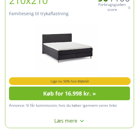
210x210
Forbrugsguiden
score
Familieseng til trykaflastning
Lige nu 50% hos Møblér
Køb for 16.998 kr. »
Annonce:
Vi får kommission, hvis du køber igennem vores links
Læs mere