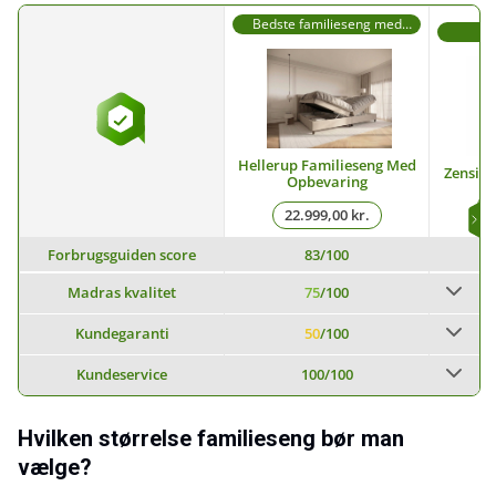
Bedste familieseng med
opbevaringsplads
sa
Hellerup Familieseng Med
ZensiZo
Opbevaring
1
22.999,00 kr.
Forbrugsguiden score
83
/100
Madras kvalitet
75
/100
Kundegaranti
50
/100
Kundeservice
100
/100
Hvilken størrelse familieseng bør man
vælge?