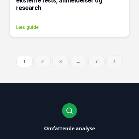
eksterne tests, anmeldelser og
research
Læs guide
1
2
3
…
7
Omfattende analyse