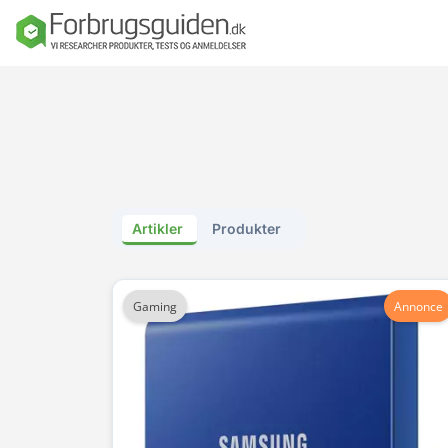
Seng
Madras
Dyner, puder o
sengetøj
Artikler
Produkter
Sengeforhandl
e
Gaming
Annonce