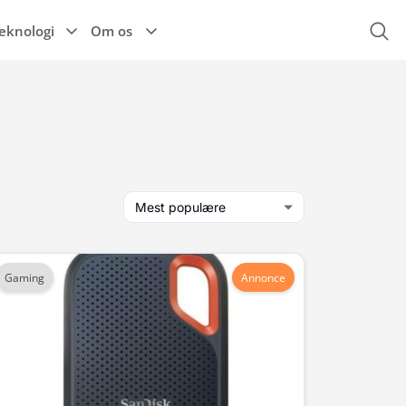
eknologi
Om os
Højttalere
Espressomaskine
Alle el-køretøjer
r
Til hovedet
Høretelefoner
Tilbehør til el-
Kaffemaskine
køretøjer
Til kroppen
TIlbehør
Mest populære
Gaming
Annonce