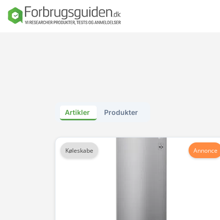
Seng
Madras
Dyner, puder o
sengetøj
Artikler
Produkter
Sengeforhandl
e
Køleskabe
Annonce