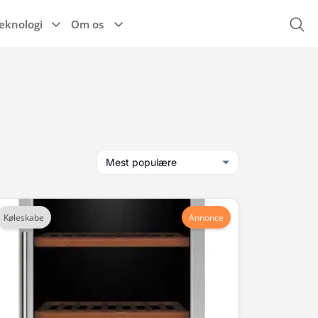
eknologi
Om os
Højttalere
Espressomaskine
Alle el-køretøjer
r
Til hovedet
Høretelefoner
Tilbehør til el-
Kaffemaskine
køretøjer
Til kroppen
TIlbehør
Mest populære
Køleskabe
Annonce