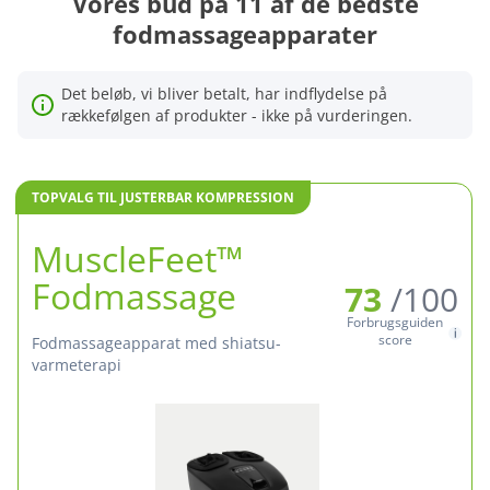
Vores bud på 11 af de bedste
fodmassageapparater
Det beløb, vi bliver betalt, har indflydelse på
rækkefølgen af produkter - ikke på vurderingen.
TOPVALG TIL JUSTERBAR KOMPRESSION
MuscleFeet™
Fodmassage
73
/100
Forbrugsguiden
score
fodmassageapparat med shiatsu-
varmeterapi