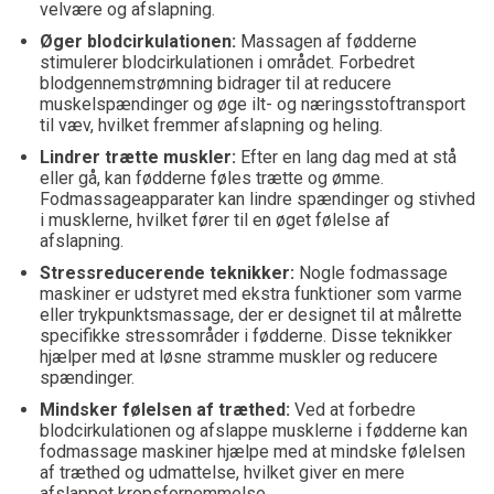
velvære og afslapning.
Øger blodcirkulationen:
Massagen af fødderne
stimulerer blodcirkulationen i området. Forbedret
blodgennemstrømning bidrager til at reducere
muskelspændinger og øge ilt- og næringsstoftransport
til væv, hvilket fremmer afslapning og heling.
Lindrer trætte muskler:
Efter en lang dag med at stå
eller gå, kan fødderne føles trætte og ømme.
Fodmassageapparater kan lindre spændinger og stivhed
i musklerne, hvilket fører til en øget følelse af
afslapning.
Stressreducerende teknikker:
Nogle fodmassage
maskiner er udstyret med ekstra funktioner som varme
eller trykpunktsmassage, der er designet til at målrette
specifikke stressområder i fødderne. Disse teknikker
hjælper med at løsne stramme muskler og reducere
spændinger.
Mindsker følelsen af træthed:
Ved at forbedre
blodcirkulationen og afslappe musklerne i fødderne kan
fodmassage maskiner hjælpe med at mindske følelsen
af træthed og udmattelse, hvilket giver en mere
afslappet kropsfornemmelse.