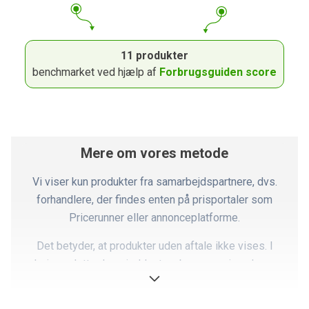
11 produkter
benchmarket ved hjælp af
Forbrugsguiden score
Mere om vores metode
Vi viser kun produkter fra samarbejdspartnere, dvs.
forhandlere, der findes enten på prisportaler som
Pricerunner eller annonceplatforme.
Det betyder, at produkter uden aftale ikke vises. I
praksis er dette dog sjældent en begrænsning, da vores
partnere dækker langt størstedelen af markedet.