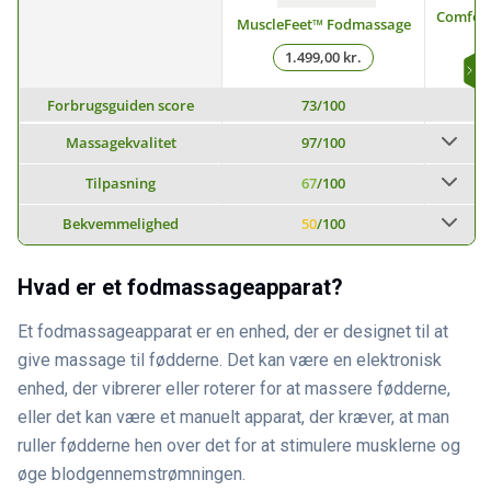
Comfort
MuscleFeet™ Fodmassage
1.499,00 kr.
Forbrugsguiden score
73
/100
Massagekvalitet
97
/100
Tilpasning
67
/100
Bekvemmelighed
50
/100
Hvad er et fodmassageapparat?
Et fodmassageapparat er en enhed, der er designet til at
give massage til fødderne. Det kan være en elektronisk
enhed, der vibrerer eller roterer for at massere fødderne,
eller det kan være et manuelt apparat, der kræver, at man
ruller fødderne hen over det for at stimulere musklerne og
øge blodgennemstrømningen.