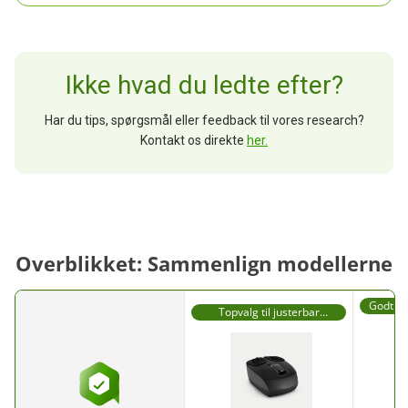
Ikke hvad du ledte efter?
Har du tips, spørgsmål eller feedback til vores research?
Kontakt os direkte
her.
Overblikket: Sammenlign modellerne
Godt val
Topvalg til justerbar
ko
kompression