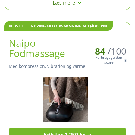
Læs mere
BEDST TIL LINDRING MED OPVARMNING AF FØDDERNE
Naipo
84
/100
Fodmassage
Forbrugsguiden
score
med kompression, vibration og varme
Køb for 1.250 kr. »