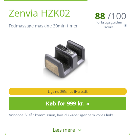
Zenvia HZK02
88
/100
Forbrugsguiden
Fodmassage maskine 30min timer
score
Lige nu 29% hos iHero.dk
Køb for 999 kr. »
Annonce:
Vi får kommission, hvis du køber igennem vores links
Læs mere