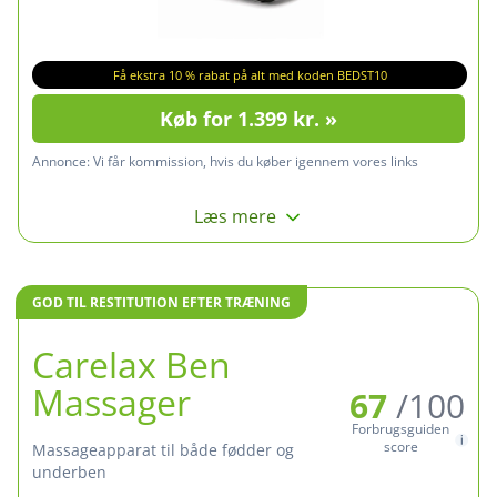
Få ekstra 10 % rabat på alt med koden BEDST10
Køb for 1.399 kr. »
Annonce:
Vi får kommission, hvis du køber igennem vores links
Læs mere
GOD TIL RESTITUTION EFTER TRÆNING
Carelax Ben
Massager
67
/100
Forbrugsguiden
score
Massageapparat til både fødder og
underben