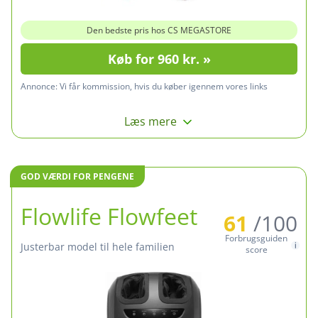
Den bedste pris hos CS MEGASTORE
Køb for 960 kr. »
Annonce:
Vi får kommission, hvis du køber igennem vores links
Læs mere
GOD VÆRDI FOR PENGENE
Flowlife Flowfeet
61
/100
Forbrugsguiden
Justerbar model til hele familien
score