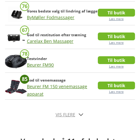
76
Vores bedste valg til lindring af lægge
Læs mere om vores metode
Til butik
ByMøller Fodmassager
Læs mere
67
God til restitution efter træning
Til butik
Carelax Ben Massager
Læs mere
78
Testvinder
Til butik
Beurer FM90
Læs mere
85
God til venemassage
Til butik
Beurer FM 150 venemassage
Læs mere
apparat
VIS FLERE