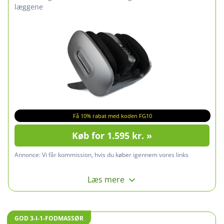
læggene
Få 10% rabat med koden FG10
Køb for 1.595 kr. »
Annonce:
Vi får kommission, hvis du køber igennem vores links
Læs mere
GOD 3-I-1-FODMASSØR