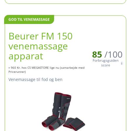
GOD TIL VENEMASSAGE
Beurer FM 150
venemassage
85
/100
apparat
Forbrugsguiden
score
» 960 Kr. hos CS MEGASTORE lige nu (samarbejde med
Pricerunner)
venemassage til fod og ben