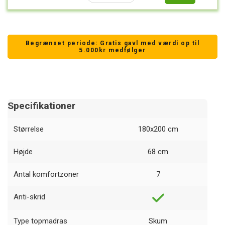
Begrænset periode: Gratis gavl med værdi op til
5.000kr medfølger
Specifikationer
Størrelse
180x200 cm
Højde
68 cm
Antal komfortzoner
7
Anti-skrid
Type topmadras
Skum