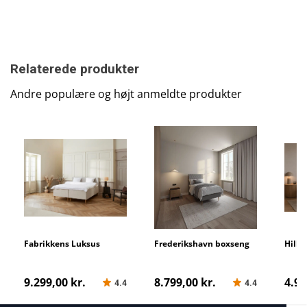
Relaterede produkter
Andre populære og højt anmeldte produkter
Fabrikkens Luksus
Frederikshavn boxseng
Hille
9.299,00 kr.
8.799,00 kr.
4.99
4.4
4.4