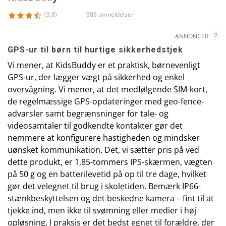
(3.8)
388 anmeldelser
ANNONCER
GPS-ur til børn til hurtige sikkerhedstjek
Vi mener, at KidsBuddy er et praktisk, børnevenligt
GPS-ur, der lægger vægt på sikkerhed og enkel
overvågning. Vi mener, at det medfølgende SIM-kort,
de regelmæssige GPS-opdateringer med geo-fence-
advarsler samt begrænsninger for tale- og
videosamtaler til godkendte kontakter gør det
nemmere at konfigurere hastigheden og mindsker
uønsket kommunikation. Det, vi sætter pris på ved
dette produkt, er 1,85-tommers IPS-skærmen, vægten
på 50 g og en batterilevetid på op til tre dage, hvilket
gør det velegnet til brug i skoletiden. Bemærk IP66-
stænkbeskyttelsen og det beskedne kamera – fint til at
tjekke ind, men ikke til svømning eller medier i høj
opløsning. I praksis er det bedst egnet til forældre, der