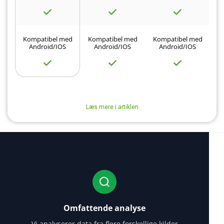
Kompatibel med
Kompatibel med
Kompatibel med
K
Android/IOS
Android/IOS
Android/IOS
Læs mere i artiklen
Omfattende analyse
Vi analyserer data fra flere forskellige kilder