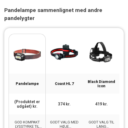
Pandelampe sammenlignet med andre
pandelygter
Black Diamond
Pandelampe
Coast HL 7
Icon
(Produktet er
(
374 kr.
419 kr.
udgået) kr.
GOD KOMPAKT
GODT VALG MED
GODT VALG TIL
LYSSTYRKE TIL
HØJE
LANG
B