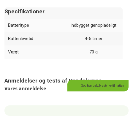
Specifikationer
Batteritype
Indbygget genopladeligt
Batterilevetid
4-5 timer
Vægt
70 g
Anmeldelser og tests af Pandelampe
God kompakt lysstyrke til natten
Vores anmeldelse