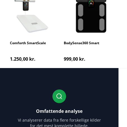
Comforth SmartScale
BodySense360 Smart
Kropsscanner
1.250,00 kr.
999,00 kr.
Omfattende analyse
Vi analyserer data fra flere forskellige kilder
for det mest komplette billede.