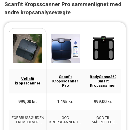
Scanfit Kropsscanner Pro sammenlignet med
andre kropsanalysevægte
Scanfit
BodySense360
Vellafit
Kropsscanner
Smart
kropsscanner
Pro
Kropsscanner
999,00 kr.
1.195 kr.
999,00 kr.
FORBRUGSGUIDEN
GOD
GOD TIL
G
FREMHÆVER:
KROPSCANNER TIL
MÅLRETTEDE
D
DYDBEGÅENDE
SENIORER
FITNESSMÅL