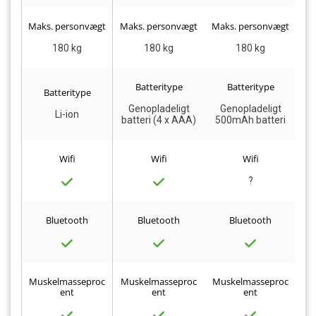
MÅLING - 4,9 PÅ
TRUSTPILOT (MAJ
26)
Maks. personvægt
Maks. personvægt
Maks. personvægt
Ma
180 kg
180 kg
180 kg
Batteritype
Batteritype
Batteritype
Genopladeligt
Genopladeligt
Li-ion
4
batteri (4 x AAA)
500mAh batteri
Wifi
Wifi
Wifi
?
Bluetooth
Bluetooth
Bluetooth
Muskelmasseproc
Muskelmasseproc
Muskelmasseproc
Mu
ent
ent
ent