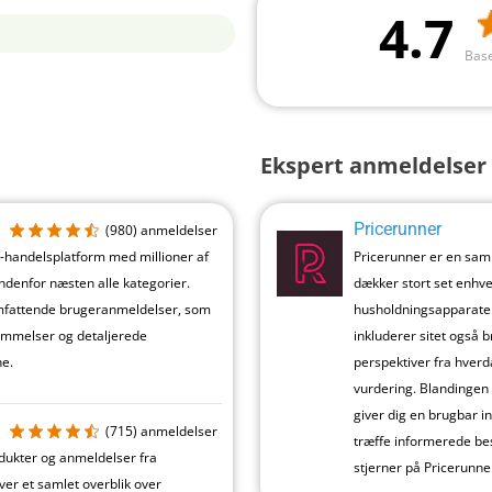
4.7
Base
Ekspert anmeldelser 
Pricerunner
(980)
anmeldelser
-handelsplatform med millioner af
Pricerunner er en sam
indenfor næsten alle kategorier.
dækker stort set enhver 
omfattende brugeranmeldelser, som
husholdningsapparater
ømmelser og detaljerede
inkluderer sitet også b
e.
perspektiver fra hverd
vurdering. Blandingen
giver dig en brugbar i
(715)
anmeldelser
træffe informerede bes
ukter og anmeldelser fra
stjerner på Pricerunne
iver et samlet overblik over