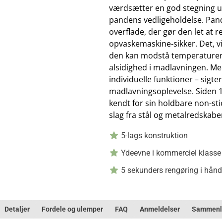
værdsætter en god stegning u
pandens vedligeholdelse. Pan
overflade, der gør den let at 
opvaskemaskine-sikker. Det, vi
den kan modstå temperaturer op
alsidighed i madlavningen. Me
individuelle funktioner – sigt
madlavningsoplevelse. Siden 
kendt for sin holdbare non-s
slag fra stål og metalredskabe
5-lags konstruktion
Ydeevne i kommerciel klasse
5 sekunders rengøring i hånd
Detaljer
Fordele og ulemper
FAQ
Anmeldelser
Sammenl