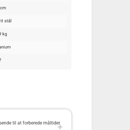
 cm
it stål
9 kg
tanium
?
ende til at forberede måltider