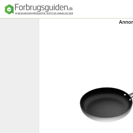
Annonc
Seng
Madras
Dyner, puder o
sengetøj
Sengeforhandl
e