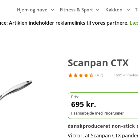
Hjem og have
Fitness & Sport
Køkken
T
e: Artiklen indeholder reklamelinks til vores partnere.
Læ
Hvidevarer
Maskiner til
Wi-Fi
Søvn
Emhætter
haven
Maskiner til
Smartwatches
Luftkvalitet
Gaming
Transport
Frysere
køkkenet
Trampoliner
Fitness ure
Scanpan CTX
g
Rengøring
Mobiler, tablets
Kogeplader
Grill
& tilbehør
Køleskabe
(4.7)
1695 anmelde
Gryder
er
Smart home
Opvaskemaskine
Pander
r
Pris:
Knive og tilbehør
695 kr.
Ovne
Køkkengrej
I samarbejde med Pricerunner
danskproduceret non-stick
Vi tror, at Scanpan CTX panden 