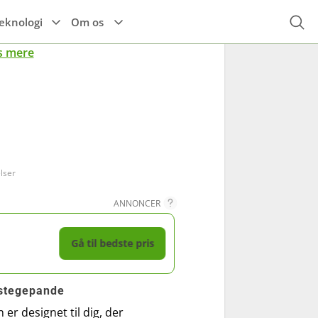
eknologi
Om os
s mere
Højttalere
Espressomaskine
Alle el-køretøjer
r
Til hovedet
Høretelefoner
Tilbehør til el-
Kaffemaskine
køretøjer
Til kroppen
TIlbehør
lser
ANNONCER
Gå til bedste pris
 stegepande
er designet til dig, der