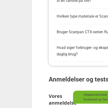
til en familie på fire?
Hvilken type materiale er Scan
Bruger Scanpan CTX-serien fluo
Hvad siger forbruger- og eksp
daglig brug?
Anmeldelser og test
Vores
Stegepande bedst i 
Kockhuset og Test
anmeldelse