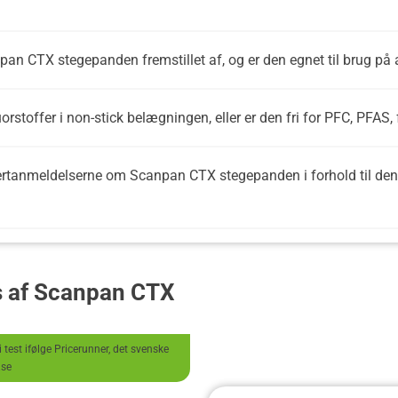
pan CTX stegepanden fremstillet af, og er den egnet til brug på 
rstoffer i non-stick belægningen, eller er den fri for PFC, PFAS,
ertanmeldelserne om Scanpan CTX stegepanden i forhold til dens 
s af Scanpan CTX
test ifølge Pricerunner, det svenske
.se