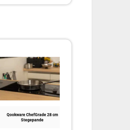
Qookware ChefGrade 28 cm
De Buyer Mineral B Elements 
Stegepande