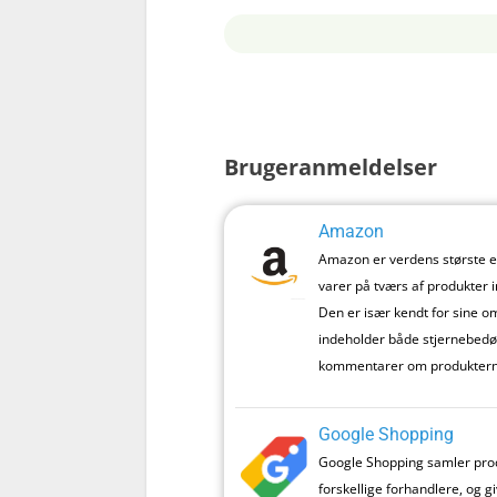
Brugeranmeldelser
Amazon
Amazon er verdens største e
varer på tværs af produkter 
Den er især kendt for sine 
indeholder både stjernebed
kommentarer om produktern
Google Shopping
Google Shopping samler prod
forskellige forhandlere, og g