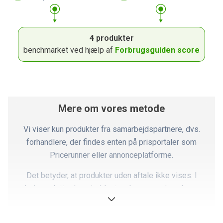
4 produkter
benchmarket ved hjælp af
Forbrugsguiden score
Mere om vores metode
Vi viser kun produkter fra samarbejdspartnere, dvs.
forhandlere, der findes enten på prisportaler som
Pricerunner eller annonceplatforme.
Det betyder, at produkter uden aftale ikke vises. I
praksis er dette dog sjældent en begrænsning, da vores
partnere dækker langt størstedelen af markedet.
Ovennævnte faktorer er opsummeret i det, vi kalder en