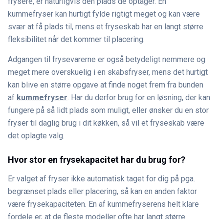
frysere, er naturligvis den plads de optager. En
kummefryser kan hurtigt fylde rigtigt meget og kan være
svær at få plads til, mens et fryseskab har en langt større
fleksibilitet når det kommer til placering.
Adgangen til frysevarerne er også betydeligt nemmere og
meget mere overskuelig i en skabsfryser, mens det hurtigt
kan blive en større opgave at finde noget frem fra bunden
af
kummefryser
. Har du derfor brug for en løsning, der kan
fungere på så lidt plads som muligt, eller ønsker du en stor
fryser til daglig brug i dit køkken, så vil et fryseskab være
det oplagte valg.
Hvor stor en frysekapacitet har du brug for?
Er valget af fryser ikke automatisk taget for dig på pga.
begrænset plads eller placering, så kan en anden faktor
være frysekapaciteten. En af kummefryserens helt klare
fordele er, at de fleste modeller ofte har langt større