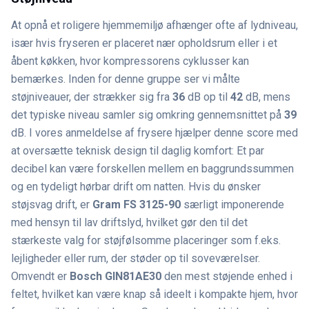
At opnå et roligere hjemmemiljø afhænger ofte af lydniveau,
især hvis fryseren er placeret nær opholdsrum eller i et
åbent køkken, hvor kompressorens cyklusser kan
bemærkes. Inden for denne gruppe ser vi målte
støjniveauer, der strækker sig fra
36
dB op til
42
dB, mens
det typiske niveau samler sig omkring gennemsnittet på
39
dB. I vores anmeldelse af frysere hjælper denne score med
at oversætte teknisk design til daglig komfort: Et par
decibel kan være forskellen mellem en baggrundssummen
og en tydeligt hørbar drift om natten. Hvis du ønsker
støjsvag drift, er
Gram FS 3125-90
særligt imponerende
med hensyn til lav driftslyd, hvilket gør den til det
stærkeste valg for støjfølsomme placeringer som f.eks.
lejligheder eller rum, der støder op til soveværelser.
Omvendt er
Bosch GIN81AE30
den mest støjende enhed i
feltet, hvilket kan være knap så ideelt i kompakte hjem, hvor