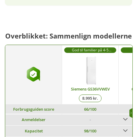
Overblikket: Sammenlign modellerne
God til familier på 4-5
G
medlemmer
h
Siemens GS36VVWEV
Gr
8.995 kr.
Forbrugsguiden score
66
/100
Anmeldelser
-
Kapacitet
98
/100