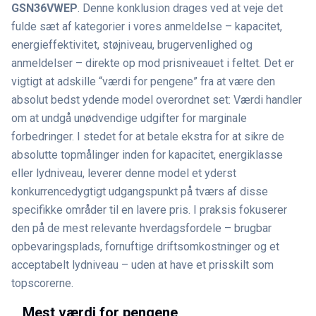
GSN36VWEP
. Denne konklusion drages ved at veje det
fulde sæt af kategorier i vores anmeldelse – kapacitet,
energieffektivitet, støjniveau, brugervenlighed og
anmeldelser – direkte op mod prisniveauet i feltet. Det er
vigtigt at adskille “værdi for pengene” fra at være den
absolut bedst ydende model overordnet set: Værdi handler
om at undgå unødvendige udgifter for marginale
forbedringer. I stedet for at betale ekstra for at sikre de
absolutte topmålinger inden for kapacitet, energiklasse
eller lydniveau, leverer denne model et yderst
konkurrencedygtigt udgangspunkt på tværs af disse
specifikke områder til en lavere pris. I praksis fokuserer
den på de mest relevante hverdagsfordele – brugbar
opbevaringsplads, fornuftige driftsomkostninger og et
acceptabelt lydniveau – uden at have et prisskilt som
topscorerne.
Mest værdi for pengene