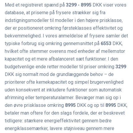
Med et registreret spænd på
3299 - 8995
DKK viser vores
database, at priserne på frysere strækker sig fra
indstigningsmodeller til modeller i den højere prisklasse,
der er positioneret omkring førsteklasses effektivitet og
bekvemmelighed. I vores anmeldelse af frysere samler det
typiske forbrug sig omkring gennemsnittet på
6553
DKK,
hvilket ofte stemmer overens med enheder af mellemstor
kapacitet og et mere afbalanceret sæt funktioner. I den
budgetvenlige ende retter modeller til priser omkring
3299
DKK sig normalt mod de grundlæggende behov – de
prioriterer ofte kernekapacitet og simpel brugervenlighed
uden konsekvent at inkludere funktioner som automatisk
afrimning eller temperaturalarmer. Bevæger man sig op i
den øvre prisklasse omkring
8995
DKK og op til
8995
DKK,
betaler man oftere for den slags fordele, der er beskrevet
tidligere: stærkere energieffektivitet gennem bedre
energiklassemærker, lavere støjniveau gennem mere