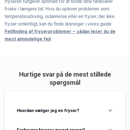
fryseren fungerer optimalt for at holde dine fødevarer
friske i længere tid. Hvis du oplever problemer som
temperaturudsving, isdannelse eller en fryser, der ikke
fryser ordentligt, kan du finde løsninger i vores guide:
Fejlfinding af fryserproblemer – sådan løser du de
mest almindelige fejl
.
Hurtige svar på de mest stillede
spørgsmål
Hvordan vælger jeg en fryser?
Når du skal vælge en fryser, så bør du overveje
Forbruger frysere meget energi?