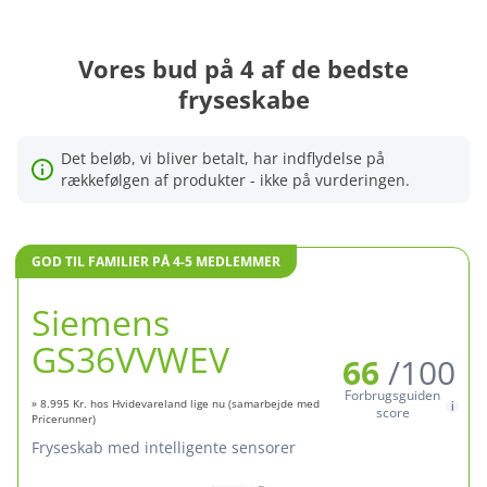
Læs mere om vores metode
Vores bud på 4 af de bedste
fryseskabe
Det beløb, vi bliver betalt, har indflydelse på
rækkefølgen af produkter - ikke på vurderingen.
GOD TIL FAMILIER PÅ 4-5 MEDLEMMER
Siemens
GS36VVWEV
66
/100
Forbrugsguiden
» 8.995 Kr. hos Hvidevareland lige nu (samarbejde med
score
Pricerunner)
fryseskab med intelligente sensorer