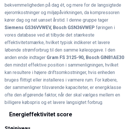
bekvemmeligheden på dag ét, og mere for de langsigtede
ejeromkostninger og miljøpåvirkningen, da kompressoren
kører dag og nat uanset årstid. I denne gruppe tager
Siemens GS36VVWEV, Bosch GSN36VWEP
føringen i
vores database ved at tilbyde det stærkeste
effektivitetsmærke, hvilket typisk indikerer et lavere
løbende strømforbrug til den samme køleopgave. I den
anden ende indtager
Gram FS 3125-90, Bosch GIN81AE30
den mindst effektive position i sammenligningen, hvilket
kan resultere i højere driftsomkostninger, hvis enheden
bruges flittigt eller installeres i varmere rum. For købere,
der sammenligner tilsvarende kapaciteter, er energiklasse
ofte den afgørende faktor, når der skal vælges mellem en
billigere købspris og et lavere langsigtet forbrug.
Energieffektivitet score
Støjniveau