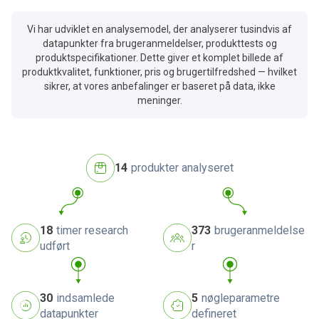
Vi har udviklet en analysemodel, der analyserer tusindvis af
datapunkter fra brugeranmeldelser, produkttests og
produktspecifikationer. Dette giver et komplet billede af
produktkvalitet, funktioner, pris og brugertilfredshed — hvilket
sikrer, at vores anbefalinger er baseret på data, ikke
meninger.
14
produkter analyseret
18
timer research
373
brugeranmeldelse
udført
r
30
indsamlede
5
nøgleparametre
datapunkter
defineret