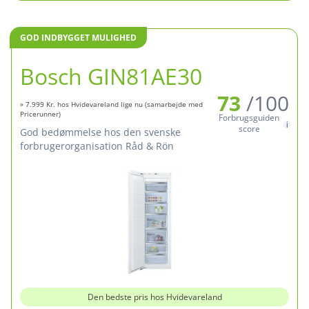
GOD INDBYGGET MULIGHED
Bosch GIN81AE30
73
/100
» 7.999 Kr. hos Hvidevareland lige nu (samarbejde med
Pricerunner)
Forbrugsguiden
score
God bedømmelse hos den svenske
forbrugerorganisation Råd & Rön
Den bedste pris hos Hvidevareland