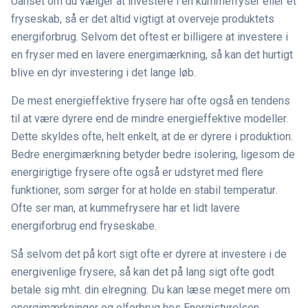
Uanset om du vælger at investere i en kummefryser eller et
fryseskab, så er det altid vigtigt at overveje produktets
energiforbrug. Selvom det oftest er billigere at investere i
en fryser med en lavere energimærkning, så kan det hurtigt
blive en dyr investering i det lange løb.
De mest energieffektive frysere har ofte også en tendens
til at være dyrere end de mindre energieffektive modeller.
Dette skyldes ofte, helt enkelt, at de er dyrere i produktion.
Bedre energimærkning betyder bedre isolering, ligesom de
energirigtige frysere ofte også er udstyret med flere
funktioner, som sørger for at holde en stabil temperatur.
Ofte ser man, at kummefrysere har et lidt lavere
energiforbrug end fryseskabe.
Så selvom det på kort sigt ofte er dyrere at investere i de
energivenlige frysere, så kan det på lang sigt ofte godt
betale sig mht. din elregning. Du kan læse meget mere om
energimærkninger og elforbrug hos Energistyrelsen.