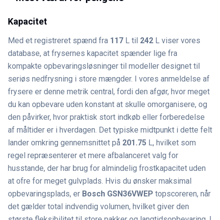
Kapacitet
Med et registreret spænd fra
117
L til
242
L viser vores
database, at frysernes kapacitet spænder lige fra
kompakte opbevaringsløsninger til modeller designet til
seriøs nedfrysning i store mængder. I vores anmeldelse af
frysere er denne metrik central, fordi den afgør, hvor meget
du kan opbevare uden konstant at skulle omorganisere, og
den påvirker, hvor praktisk stort indkøb eller forberedelse
af måltider er i hverdagen. Det typiske midtpunkt i dette felt
lander omkring gennemsnittet på
201.75
L, hvilket som
regel repræsenterer et mere afbalanceret valg for
husstande, der har brug for almindelig frostkapacitet uden
at ofre for meget gulvplads. Hvis du ønsker maksimal
opbevaringsplads, er
Bosch GSN36VWEP
topscoreren, når
det gælder total indvendig volumen, hvilket giver den
største fleksibilitet til store pakker og langtidsopbevaring. I