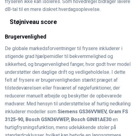
fryseren ikke kan isoleres. Som hovedregel bidrager lavere
dB-tal til en mere diskret hverdagsoplevelse.
Støjniveau score
Brugervenlighed
De globale markedsforventninger til frysere inkluderer i
stigende grad hjælpemidler til bekvemmelighed og
sikkerhed, og brugervenlighed fanger, hvor godt hver model
understøtter den daglige drift og vedligeholdelse. I dette
felt af frysere er brugervenligheden stærkt præget af
tilstedeværelsen eller fraværet af nøglefunktioner, der
reducerer manuelt arbejde og beskytter de opbevarede
madvarer. Med hensyn til understøttelse af hurtig nedkøling
inkluderer modeller som
Siemens GS36VVWEV, Gram FS
3125-90, Bosch GSN36VWEP, Bosch GIN81AE30
en
hurtigfrysningsfunktion, mens udelukkende stoler på
standardcyklusser, hvilket kan betyde en langsommere