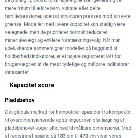
betydning i praksis, fordi højere grænser generelt giver
mere frirum til ældre børn, voksne eller delte
familiesessioner, uden at strukturen presses mod sin øvre
grænse. Modeller med lavere kapacitet kan stadig være
velegnede, men de prioriterer normalt reduceret
materialevægt og enklere forstærkningsvalg. Når man
udelukkende sammenligner modeller på baggrund af
holdbarhedsindikatorer, er et højere registreret loft for
brugervægt en af de mest tydelige og målbare indikatorer i
datasættet.
Kapacitet score
Pladsbehov
Det globale marked for trampoliner spænder fra kompakte
til overdimensionerede opstillinger, men planlægning af
pladsbehovet koger altid ned til målbare dimensioner. Med
et registreret spænd på
183
cm til
470
cm viser vores