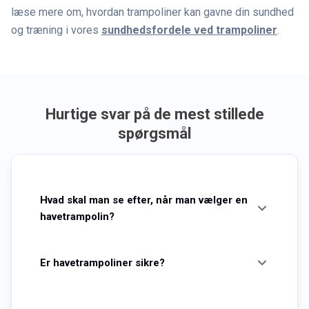
læse mere om, hvordan trampoliner kan gavne din sundhed
og træning i vores
sundhedsfordele ved trampoliner
.
Hurtige svar på de mest stillede
spørgsmål
Hvad skal man se efter, når man vælger en
havetrampolin?
Vælg gerne nogle af de bedste mærker, hvor
Er havetrampoliner sikre?
sikkerheden er optimeret. Kig også på ting som
model: fritstående vs nedgravning, form: rund,
Du bør vælge en havetrampolin med gode
firkantet eller aflang, fjedertype,