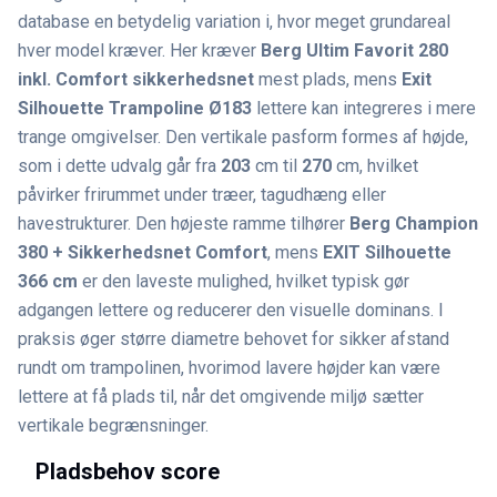
database en betydelig variation i, hvor meget grundareal
hver model kræver. Her kræver
Berg Ultim Favorit 280
inkl. Comfort sikkerhedsnet
mest plads, mens
Exit
Silhouette Trampoline Ø183
lettere kan integreres i mere
trange omgivelser. Den vertikale pasform formes af højde,
som i dette udvalg går fra
203
cm til
270
cm, hvilket
påvirker frirummet under træer, tagudhæng eller
havestrukturer. Den højeste ramme tilhører
Berg Champion
380 + Sikkerhedsnet Comfort
, mens
EXIT Silhouette
366 cm
er den laveste mulighed, hvilket typisk gør
adgangen lettere og reducerer den visuelle dominans. I
praksis øger større diametre behovet for sikker afstand
rundt om trampolinen, hvorimod lavere højder kan være
lettere at få plads til, når det omgivende miljø sætter
vertikale begrænsninger.
Pladsbehov score