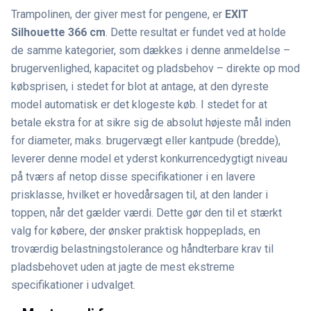
Trampolinen, der giver mest for pengene, er
EXIT
Silhouette 366 cm
. Dette resultat er fundet ved at holde
de samme kategorier, som dækkes i denne anmeldelse –
brugervenlighed, kapacitet og pladsbehov – direkte op mod
købsprisen, i stedet for blot at antage, at den dyreste
model automatisk er det klogeste køb. I stedet for at
betale ekstra for at sikre sig de absolut højeste mål inden
for diameter, maks. brugervægt eller kantpude (bredde),
leverer denne model et yderst konkurrencedygtigt niveau
på tværs af netop disse specifikationer i en lavere
prisklasse, hvilket er hovedårsagen til, at den lander i
toppen, når det gælder værdi. Dette gør den til et stærkt
valg for købere, der ønsker praktisk hoppeplads, en
troværdig belastningstolerance og håndterbare krav til
pladsbehovet uden at jagte de mest ekstreme
specifikationer i udvalget.