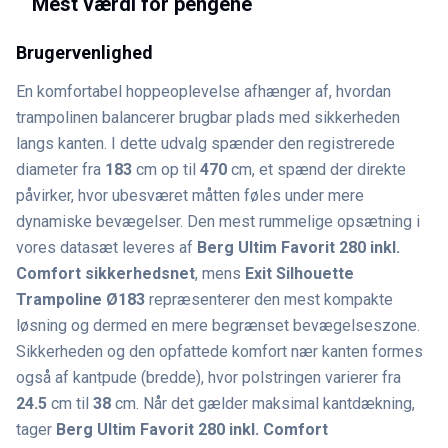
Mest værdi for pengene
Brugervenlighed
En komfortabel hoppeoplevelse afhænger af, hvordan
trampolinen balancerer brugbar plads med sikkerheden
langs kanten. I dette udvalg spænder den registrerede
diameter fra
183
cm op til
470
cm, et spænd der direkte
påvirker, hvor ubesværet måtten føles under mere
dynamiske bevægelser. Den mest rummelige opsætning i
vores datasæt leveres af
Berg Ultim Favorit 280 inkl.
Comfort sikkerhedsnet
, mens
Exit Silhouette
Trampoline Ø183
repræsenterer den mest kompakte
løsning og dermed en mere begrænset bevægelseszone.
Sikkerheden og den opfattede komfort nær kanten formes
også af kantpude (bredde), hvor polstringen varierer fra
24.5
cm til
38
cm. Når det gælder maksimal kantdækning,
tager
Berg Ultim Favorit 280 inkl. Comfort