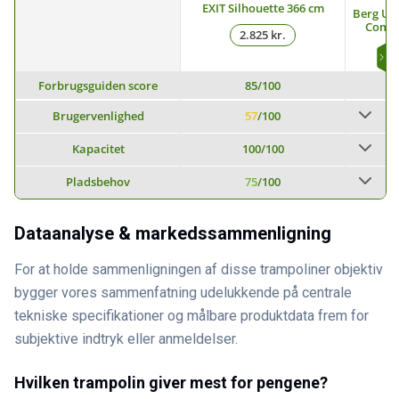
EXIT Silhouette 366 cm
Berg Ult
Comfo
2.825 kr.
Forbrugsguiden score
85
/100
Brugervenlighed
57
/100
Kapacitet
100
/100
Pladsbehov
75
/100
Dataanalyse & markedssammenligning
For at holde sammenligningen af disse trampoliner objektiv
bygger vores sammenfatning udelukkende på centrale
tekniske specifikationer og målbare produktdata frem for
subjektive indtryk eller anmeldelser.
Hvilken trampolin giver mest for pengene?