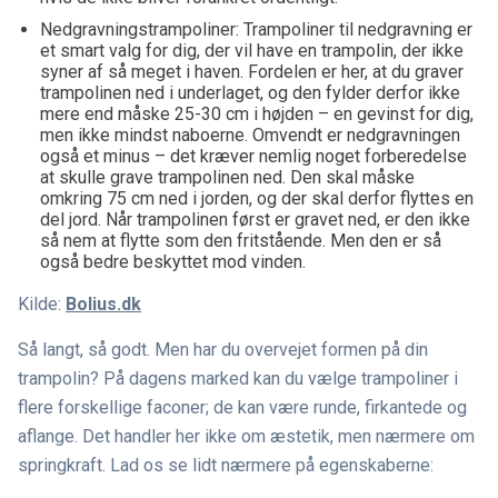
Nedgravningstrampoliner: Trampoliner til nedgravning er
et smart valg for dig, der vil have en trampolin, der ikke
syner af så meget i haven. Fordelen er her, at du graver
trampolinen ned i underlaget, og den fylder derfor ikke
mere end måske 25-30 cm i højden – en gevinst for dig,
men ikke mindst naboerne. Omvendt er nedgravningen
også et minus – det kræver nemlig noget forberedelse
at skulle grave trampolinen ned. Den skal måske
omkring 75 cm ned i jorden, og der skal derfor flyttes en
del jord. Når trampolinen først er gravet ned, er den ikke
så nem at flytte som den fritstående. Men den er så
også bedre beskyttet mod vinden.
Kilde:
Bolius.dk
Så langt, så godt. Men har du overvejet formen på din
trampolin? På dagens marked kan du vælge trampoliner i
flere forskellige faconer; de kan være runde, firkantede og
aflange. Det handler her ikke om æstetik, men nærmere om
springkraft. Lad os se lidt nærmere på egenskaberne: