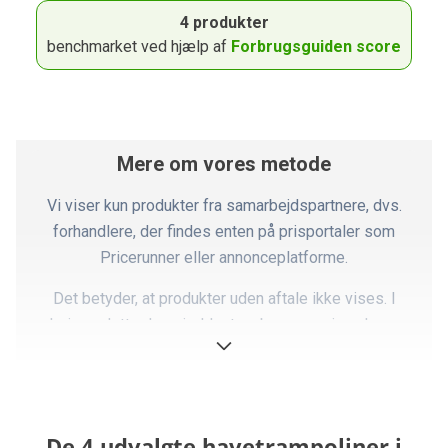
4 produkter
benchmarket ved hjælp af
Forbrugsguiden score
Mere om vores metode
Vi viser kun produkter fra samarbejdspartnere, dvs.
forhandlere, der findes enten på prisportaler som
Pricerunner eller annonceplatforme.
Det betyder, at produkter uden aftale ikke vises. I
praksis er dette dog sjældent en begrænsning, da vores
partnere dækker langt størstedelen af markedet.
Ovennævnte faktorer er opsummeret i det, vi kalder en
Forbrugsguiden-score, som er summen af pointene i
De 4 udvalgte havetrampoliner i
forhold til produktets pris. Dette giver en kvantitativ