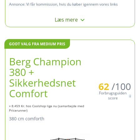
Annonce:
Vi får kommission, hvis du køber igennem vores links
Læs mere
GODT VALG FRA MEDIUM PRIS
Berg Champion
380 +
Sikkerhedsnet
62
/100
Comfort
Forbrugsguiden
score
» 8.459 Kr. hos Coolshop lige nu (samarbejde med
Pricerunner)
380 cm comforth