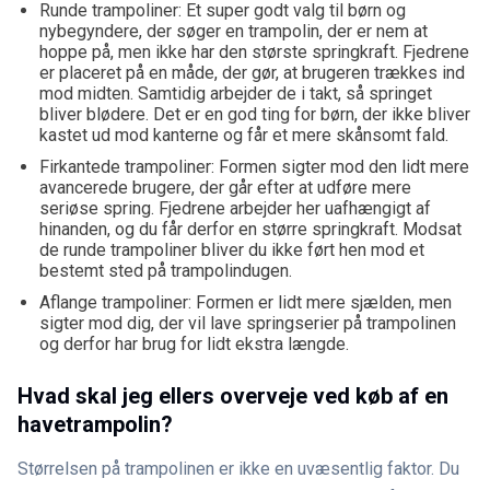
Runde trampoliner: Et super godt valg til børn og
nybegyndere, der søger en trampolin, der er nem at
hoppe på, men ikke har den største springkraft. Fjedrene
er placeret på en måde, der gør, at brugeren trækkes ind
mod midten. Samtidig arbejder de i takt, så springet
bliver blødere. Det er en god ting for børn, der ikke bliver
kastet ud mod kanterne og får et mere skånsomt fald.
Firkantede trampoliner: Formen sigter mod den lidt mere
avancerede brugere, der går efter at udføre mere
seriøse spring. Fjedrene arbejder her uafhængigt af
hinanden, og du får derfor en større springkraft. Modsat
de runde trampoliner bliver du ikke ført hen mod et
bestemt sted på trampolindugen.
Aflange trampoliner: Formen er lidt mere sjælden, men
sigter mod dig, der vil lave springserier på trampolinen
og derfor har brug for lidt ekstra længde.
Hvad skal jeg ellers overveje ved køb af en
havetrampolin?
Størrelsen på trampolinen er ikke en uvæsentlig faktor. Du