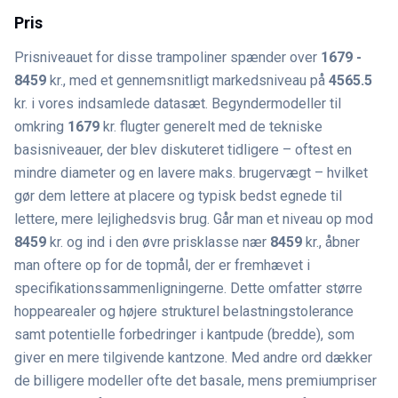
Pris
Prisniveauet for disse trampoliner spænder over
1679 -
8459
kr., med et gennemsnitligt markedsniveau på
4565.5
kr. i vores indsamlede datasæt. Begyndermodeller til
omkring
1679
kr. flugter generelt med de tekniske
basisniveauer, der blev diskuteret tidligere – oftest en
mindre diameter og en lavere maks. brugervægt – hvilket
gør dem lettere at placere og typisk bedst egnede til
lettere, mere lejlighedsvis brug. Går man et niveau op mod
8459
kr. og ind i den øvre prisklasse nær
8459
kr., åbner
man oftere op for de topmål, der er fremhævet i
specifikationssammenligningerne. Dette omfatter større
hoppearealer og højere strukturel belastningstolerance
samt potentielle forbedringer i kantpude (bredde), som
giver en mere tilgivende kantzone. Med andre ord dækker
de billigere modeller ofte det basale, mens premiumpriser