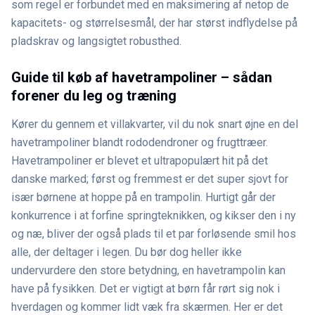
som regel er forbundet med en maksimering af netop de
kapacitets- og størrelsesmål, der har størst indflydelse på
pladskrav og langsigtet robusthed.
Guide til køb af havetrampoliner – sådan
forener du leg og træning
Kører du gennem et villakvarter, vil du nok snart øjne en del
havetrampoliner blandt rododendroner og frugttræer.
Havetrampoliner er blevet et ultrapopulært hit på det
danske marked; først og fremmest er det super sjovt for
især børnene at hoppe på en trampolin. Hurtigt går der
konkurrence i at forfine springteknikken, og kikser den i ny
og næ, bliver der også plads til et par forløsende smil hos
alle, der deltager i legen. Du bør dog heller ikke
undervurdere den store betydning, en havetrampolin kan
have på fysikken. Det er vigtigt at børn får rørt sig nok i
hverdagen og kommer lidt væk fra skærmen. Her er det