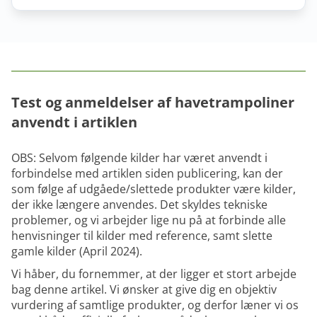
sikkerhedselementer, f.eks. en velpolstret
sikkerhedselementer i trampolindesignet og
kantbeskyttelse, sikkerhedsnet og
eventuelt ekstratilbehør.
galvaniserede/forgyldte fjedre. Det er ting, som du
får med de bedste modeller. Havetrampoliner er
generelt sikre, hvis du blot følger
sikkerhedsanvisningerne.
Test og anmeldelser af havetrampoliner
anvendt i artiklen
OBS: Selvom følgende kilder har været anvendt i
forbindelse med artiklen siden publicering, kan der
som følge af udgåede/slettede produkter være kilder,
der ikke længere anvendes. Det skyldes tekniske
problemer, og vi arbejder lige nu på at forbinde alle
henvisninger til kilder med reference, samt slette
gamle kilder (April 2024).
Vi håber, du fornemmer, at der ligger et stort arbejde
bag denne artikel. Vi ønsker at give dig en objektiv
vurdering af samtlige produkter, og derfor læner vi os