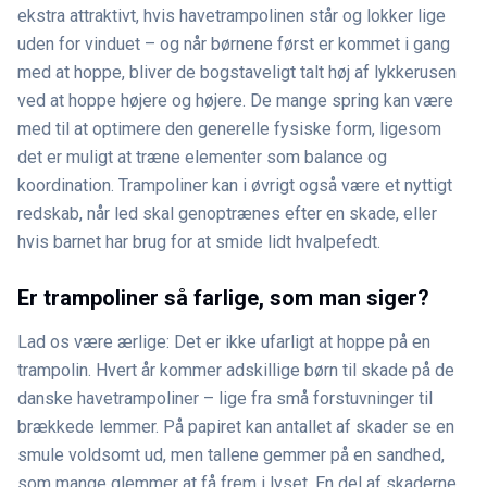
ekstra attraktivt, hvis havetrampolinen står og lokker lige
uden for vinduet – og når børnene først er kommet i gang
med at hoppe, bliver de bogstaveligt talt høj af lykkerusen
ved at hoppe højere og højere. De mange spring kan være
med til at optimere den generelle fysiske form, ligesom
det er muligt at træne elementer som balance og
koordination. Trampoliner kan i øvrigt også være et nyttigt
redskab, når led skal genoptrænes efter en skade, eller
hvis barnet har brug for at smide lidt hvalpefedt.
Er trampoliner så farlige, som man siger?
Lad os være ærlige: Det er ikke ufarligt at hoppe på en
trampolin. Hvert år kommer adskillige børn til skade på de
danske havetrampoliner – lige fra små forstuvninger til
brækkede lemmer. På papiret kan antallet af skader se en
smule voldsomt ud, men tallene gemmer på en sandhed,
som mange glemmer at få frem i lyset. En del af skaderne