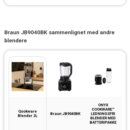
Braun JB9040BK sammenlignet med andre
blendere
ONYX
COOKWARE™
Qookware
Braun JB9040BK
LEDNINGSFRI
Blender 2L
BLENDER MED
BATTERIPAKKE