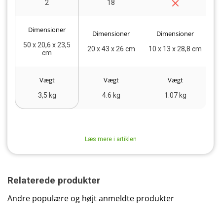
2
18
Dimensioner
Dimensioner
Dimensioner
50 x 20,6 x 23,5
22
20 x 43 x 26 cm
10 x 13 x 28,8 cm
cm
Vægt
Vægt
Vægt
3,5 kg
4.6 kg
1.07 kg
Læs mere i artiklen
Relaterede produkter
Andre populære og højt anmeldte produkter