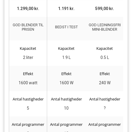
1.299,00 kr.
1.191 kr.
599,00 kr.
GOD BLENDER TIL
GOD LEDNINGSFRI
G
BEDST I TEST
PRISEN
MINI-BLENDER
F
Kapacitet
Kapacitet
Kapacitet
2 liter
1.9 L
0.5 L
Effekt
Effekt
Effekt
1600 watt
1600 W
240 W
Antal hastigheder
Antal hastigheder
Antal hastigheder
An
5
10
?
Antal programmer
Antal programmer
Antal programmer
An