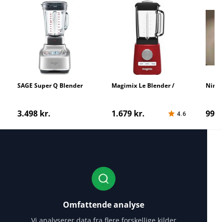
SAGE Super Q Blender
Magimix Le Blender /
Ninj
11610
3.498 kr.
1.679 kr.
999,
4.6
Omfattende analyse
Vi analyserer data fra flere forskellige kilder