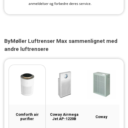
anmeldelser og forbedre deres service.
ByMøller Luftrenser Max sammenlignet med
andre luftrensere
Comforth air
Coway Airmega
Coway
purifier
Jet AP-1220B
L