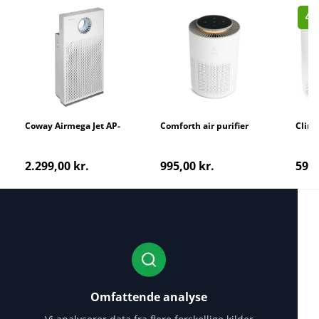
40
Coway Airmega Jet AP-
Comforth air purifier
Climo
1220B
2.299,00 kr.
995,00 kr.
599,
Omfattende analyse