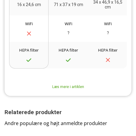
34 x 46,9 x 16,5
2
16 x 24,6 cm
71 x 37 x 19 cm
cm
WiFi
WiFi
WiFi
?
?
HEPA filter
HEPA filter
HEPA filter
Læs mere i artiklen
Relaterede produkter
Andre populære og højt anmeldte produkter