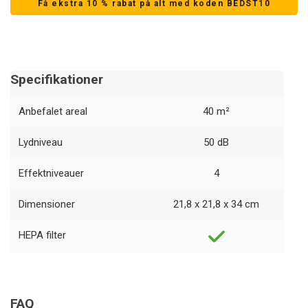
Få ekstra 10 % rabat på alt med koden BEDST10
Specifikationer
Anbefalet areal
40 m²
Lydniveau
50 dB
Effektniveauer
4
Dimensioner
21,8 x 21,8 x 34 cm
HEPA filter
FAQ