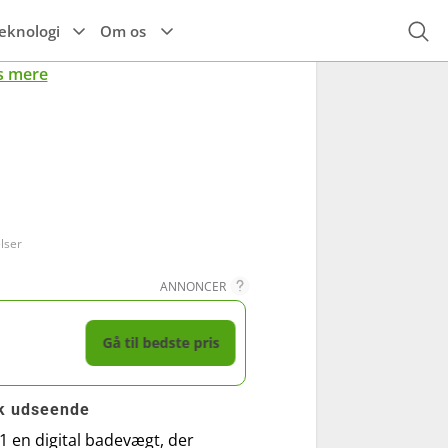
eknologi
Om os
s mere
Højttalere
Espressomaskine
Alle el-køretøjer
r
Til hovedet
Høretelefoner
Tilbehør til el-
Kaffemaskine
køretøjer
Til kroppen
TIlbehør
lser
ANNONCER
Gå til bedste pris
k udseende
1 en digital badevægt, der