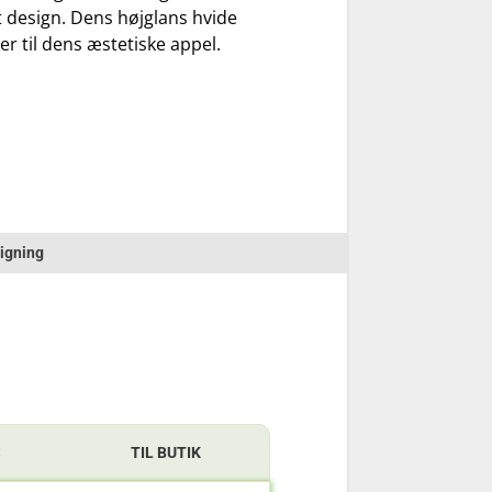
it design. Dens højglans hvide
ger til dens æstetiske appel.
igning
S
TIL BUTIK