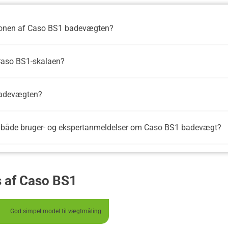
sionen af Caso BS1 badevægten?
Caso BS1-skalaen?
badevægten?
ra både bruger- og ekspertanmeldelser om Caso BS1 badevægt?
s af Caso BS1
God simpel model til vægtmåling