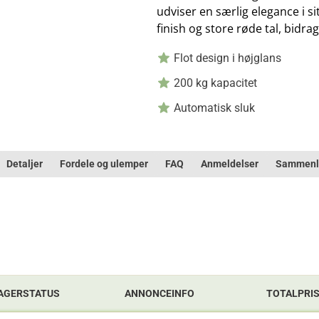
udviser en særlig elegance i s
finish og store røde tal, bidra
Flot design i højglans
200 kg kapacitet
Automatisk sluk
Detaljer
Fordele og ulemper
FAQ
Anmeldelser
Sammenl
AGERSTATUS
ANNONCEINFO
TOTALPRI