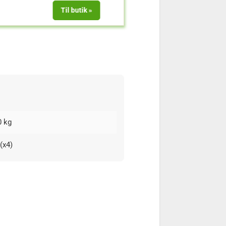
Til butik
0 kg
(x4)