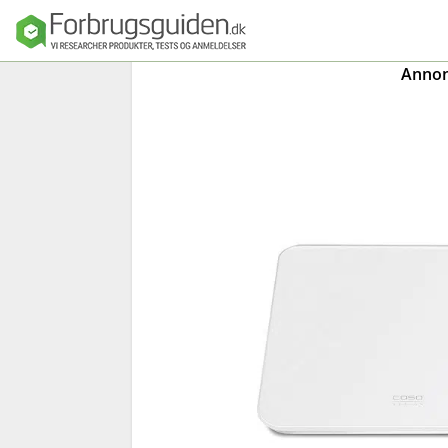
Annonc
Seng
Madras
Dyner, puder o
sengetøj
Sengeforhandl
e