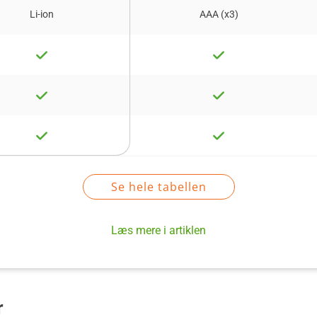
Li-ion
AAA (x3)
Se hele tabellen
Læs mere i artiklen
r