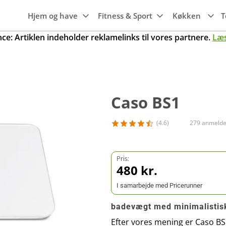
Hjem og have
Fitness & Sport
Køkken
T
e: Artiklen indeholder reklamelinks til vores partnere.
Læ
Hvidevarer
Maskiner til
Wi-Fi
Søvn
Emhætter
haven
Maskiner til
Smartwatches
Luftkvalitet
Gaming
Transport
Frysere
køkkenet
Trampoliner
Fitness ure
Caso BS1
g
Rengøring
Mobiler, tablets
Kogeplader
Grill
& tilbehør
Køleskabe
(4.6)
279 anmelde
Gryder
er
Smart home
Opvaskemaskine
Pander
r
Pris:
Knive og tilbehør
480 kr.
Ovne
Køkkengrej
I samarbejde med Pricerunner
badevægt med minimalistis
Efter vores mening er Caso BS