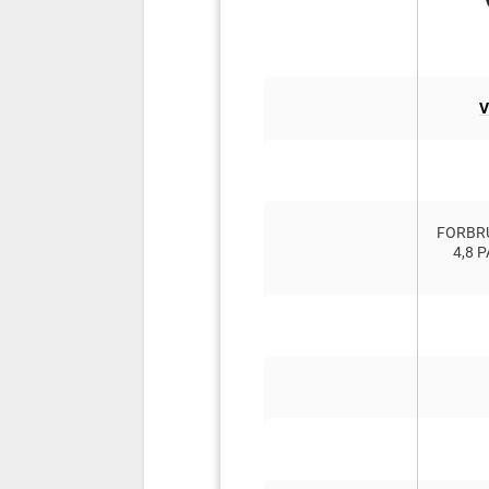
V
FORBR
4,8 