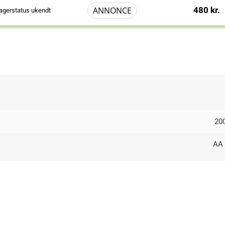
ANNONCE
480 kr.
agerstatus ukendt
20
AA 