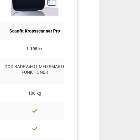
Scanfit Kropsscanner Pro
Sportsbuddy Scale
1.195 kr.
299,00 kr.
GOD BADEVÆGT MED SMARTE
GOD BADEVÆGT I BUDGETKLA
FUNKTIONER
180 kg
180 kg