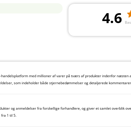
4.6
Bas
handelsplatform med millioner af varer på tværs af produkter indenfor næsten al
ldelser, som indeholder både stjernebedømmelser og detaljerede kommentarer
kter og anmeldelser fra forskellige forhandlere, og giver et samlet overblik o
ra 1 til 5.