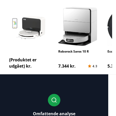
Neakasa N3
Roborock Saros 10 R
Ecova
Omn
(Produktet er
udgået) kr.
7.344 kr.
5.39
4.3
Omfattende analyse