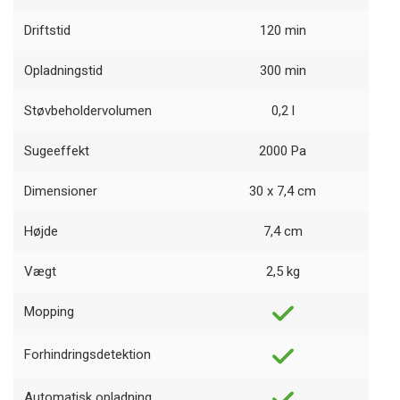
Driftstid
120 min
Opladningstid
300 min
Støvbeholdervolumen
0,2 l
Sugeeffekt
2000 Pa
Dimensioner
30 x 7,4 cm
Højde
7,4 cm
Vægt
2,5 kg
Mopping
Forhindringsdetektion
Automatisk opladning