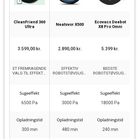
CleanFriend 360
Ecovacs Deebot
Neatsvor X500
Ultra
X8 Pro Omni
R
3.599,00 kr.
2.890,00 kr.
5.399 kr.
ET FREMRAGENDE
EFFEKTIV
BEDSTE
VALG TIL EFFEKTIV
ROBOTSTØVSUGER
ROBOTSTØVSUGER
S
OG GRUNDIG
MED
MED HØJ
RENGØRING I
GULVVASKEFUNKTION
SUGEEVNE
HJEMMET
Sugeeffekt
Sugeeffekt
Sugeeffekt
6500 Pa
3000 Pa
18000 Pa
Opladningstid
Opladningstid
Opladningstid
300 min
480 min
240 min