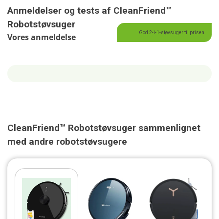
Anmeldelser og tests af CleanFriend™
Robotstøvsuger
God 2-i-1-støvsuger til prisen
Vores anmeldelse
CleanFriend™ Robotstøvsuger sammenlignet
med andre robotstøvsugere