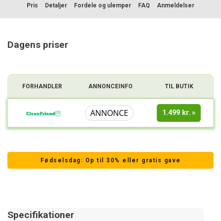
Pris
Detaljer
Fordele og ulemper
FAQ
Anmeldelser
Sammenligning
Dagens priser
FORHANDLER
ANNONCEINFO
TIL BUTIK
ANNONCE
1.499 kr.
Fødselsdag: Op til 30% eller gratis gave
Specifikationer