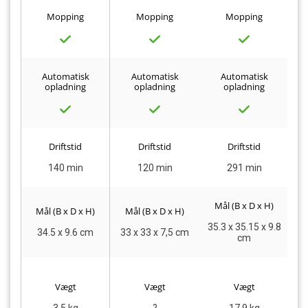
Mopping
Mopping
Mopping
Automatisk
Automatisk
Automatisk
opladning
opladning
opladning
Driftstid
Driftstid
Driftstid
140 min
120 min
291 min
Mål (B x D x H)
Mål (B x D x H)
Mål (B x D x H)
M
35.3 x 35.15 x 9.8
34.5 x 9.6 cm
33 x 33 x 7,5 cm
cm
Vægt
Vægt
Vægt