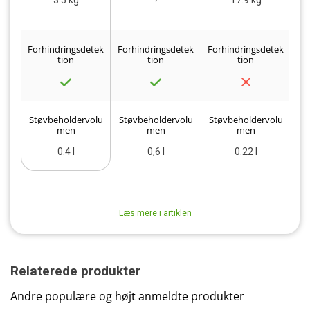
3.5 kg
?
17.9 kg
Forhindringsdetek
Forhindringsdetek
Forhindringsdetek
Fo
tion
tion
tion
Støvbeholdervolu
Støvbeholdervolu
Støvbeholdervolu
St
men
men
men
0.4 l
0,6 l
0.22 l
Læs mere i artiklen
Relaterede produkter
Andre populære og højt anmeldte produkter