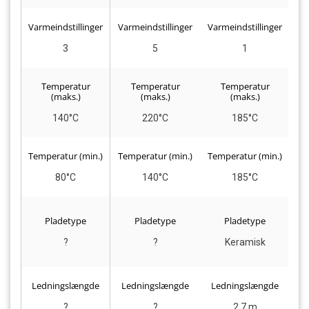
Varmeindstillinger
Varmeindstillinger
Varmeindstillinger
Va
3
5
1
Temperatur
Temperatur
Temperatur
(maks.)
(maks.)
(maks.)
140°C
220°C
185°C
Temperatur (min.)
Temperatur (min.)
Temperatur (min.)
Te
80°C
140°C
185°C
Pladetype
Pladetype
Pladetype
?
?
Keramisk
K
Ledningslængde
Ledningslængde
Ledningslængde
L
?
?
2,7 m