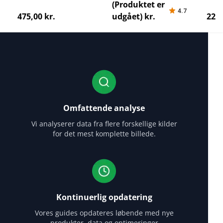
(Produktet er
4.7
475,00 kr.
udgået) kr.
226 
Omfattende analyse
Vi analyserer data fra flere forskellige kilder
for det mest komplette billede.
Kontinuerlig opdatering
Vores guides opdateres løbende med nye
produkter, data og optimeringer