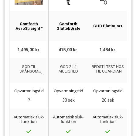
Comforth
Comforth
GHD Platinum+
D
AeroStraight™
Glattebørste
1.495,00 kr.
475,00 kr.
1.484 kr.
GOD TIL
GOD 2-I-1
BEDST I TEST HOS
F
SKÅNSOM
MULIGHED
THE GUARDIAN
GLATNING AF HÅR
Opvarmningstid
Opvarmningstid
Opvarmningstid
O
?
30 sek
20 sek
Automatisk sluk-
Automatisk sluk-
Automatisk sluk-
Au
funktion
funktion
funktion