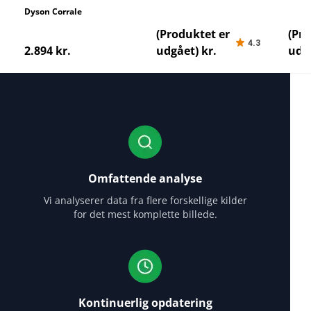
Dyson Corrale
Ga.Ma CP1 Ceramic
Cloud
Digital
(Produktet er
(Pro
4.3
2.894 kr.
udgået) kr.
udgå
Omfattende analyse
Vi analyserer data fra flere forskellige kilder
for det mest komplette billede.
Kontinuerlig opdatering