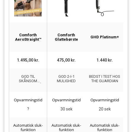
Comforth
Comforth
GHD Platinum+
D
AeroStraight™
Glattebørste
1.495,00 kr.
475,00 kr.
1.440 kr.
GOD TIL
GOD 2-I-1
BEDST I TEST HOS
F
SKÅNSOM
MULIGHED
THE GUARDIAN
GLATNING AF HÅR
Opvarmningstid
Opvarmningstid
Opvarmningstid
O
?
30 sek
20 sek
Automatisk sluk-
Automatisk sluk-
Automatisk sluk-
Au
funktion
funktion
funktion