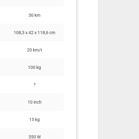
30 km
50 km
108,3 x 42 x 118,6 cm
110 x 43 x 49 cm
20 km/t
30 km/t
100 kg
120 kg
?
Aluminium
10 inch
9,5"
15 kg
14 kg
350 W
500 W