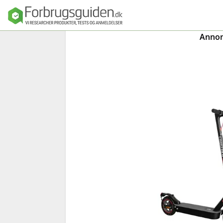
Annonc
Seng
Madras
Dyner, puder o
sengetøj
Sengeforhandl
e