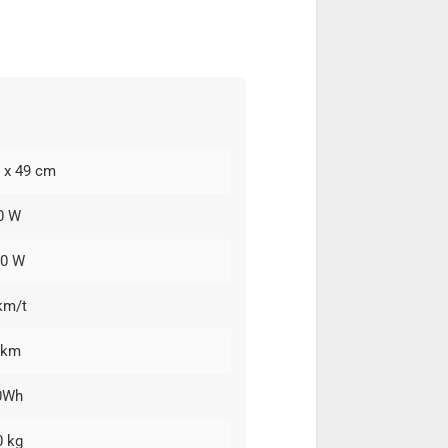
3 x 49 cm
0 W
00 W
km/t
 km
0Wh
0 kg