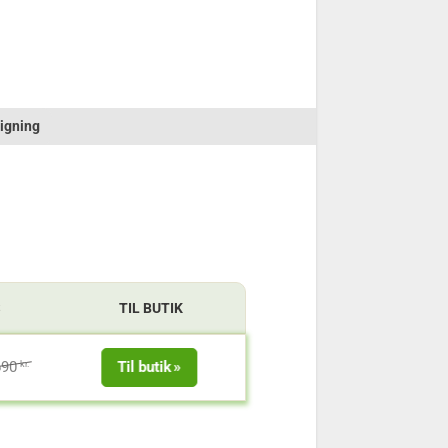
igning
S
TIL BUTIK
690
Til butik
kr.