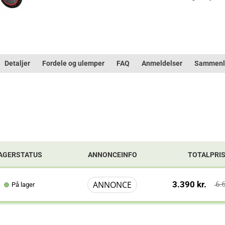
Detaljer
Fordele og ulemper
FAQ
Anmeldelser
Sammenl
AGERSTATUS
ANNONCEINFO
TOTALPRI
ANNONCE
3.390 kr.
6.
På lager