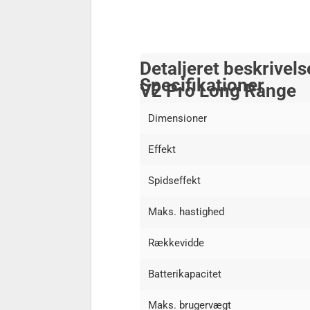
Detaljeret beskrivel
Specifikationer
V2 Pro Long Range
Dimensioner
Effekt
Spidseffekt
Maks. hastighed
Rækkevidde
Batterikapacitet
Maks. brugervægt