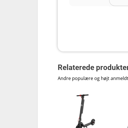
Dimensioner
Maks. hastighed
Maks. brugervægt
Rammemateriale
Relaterede produkte
Andre populære og højt anmeld
Hjulstørrelse
Vægt
Effekt