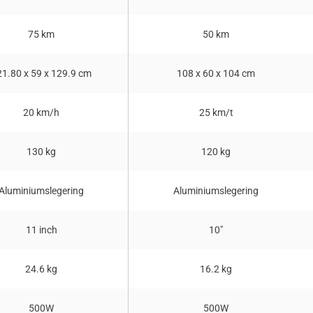
75 km
50 km
21.80 x 59 x 129.9 cm
108 x 60 x 104 cm
20 km/h
25 km/t
130 kg
120 kg
Aluminiumslegering
Aluminiumslegering
11 inch
10"
24.6 kg
16.2 kg
500W
500W