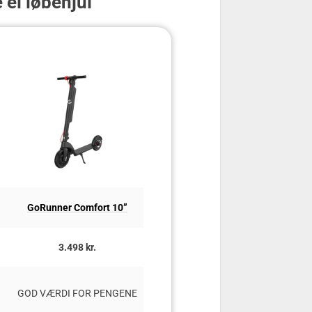
el løbehjul
GoRunner Comfort 10”
E-wheels E2S V2 Pro Long Ra
3.498 kr.
3.390,00 kr.
PRAKTISK HVERDAGSSCOOTER
GOD VÆRDI FOR PENGENE
BYEN