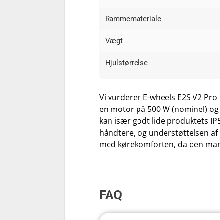
Rammemateriale
Vægt
Hjulstørrelse
Vi vurderer E-wheels E2S V2 Pro 
en motor på 500 W (nominel) og 1
kan især godt lide produktets I
håndtere, og understøttelsen af t
med kørekomforten, da den mangl
FAQ