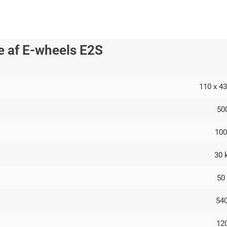
se af E-wheels E2S
110 x 4
50
10
30 
50
54
12