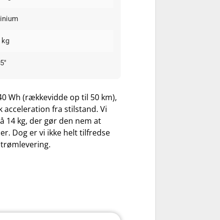
inium
 kg
,5"
40 Wh (rækkevidde op til 50 km),
cceleration fra stilstand. Vi
å 14 kg, der gør den nem at
. Dog er vi ikke helt tilfredse
strømlevering.