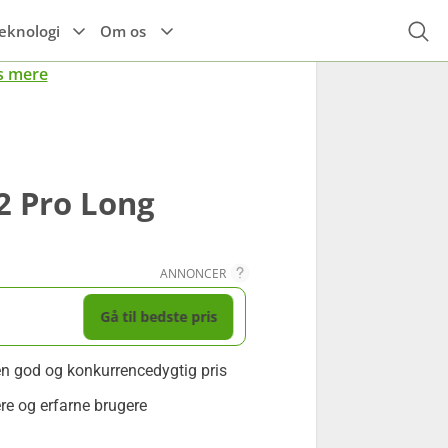
eknologi
Om os
s mere
Højttalere
Espressomaskine
Alle el-køretøjer
r
Til hovedet
Høretelefoner
Tilbehør til el-
Kaffemaskine
køretøjer
Til kroppen
2 Pro Long
TIlbehør
ANNONCER
Gå til bedste pris
en god og konkurrencedygtig pris
ere og erfarne brugere