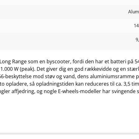
Alum
14
9
Long Range som en byscooter, fordi den har et batteri på 5
.000 W (peak). Det giver dig en god rækkevidde og en stærk a
P56-beskyttelse mod støv og vand, dens aluminiumsramme p
o opladere, så opladningstiden kan reduceres til ca. 3,5 timer
er affjedring, og nogle E-wheels-modeller har svingende 