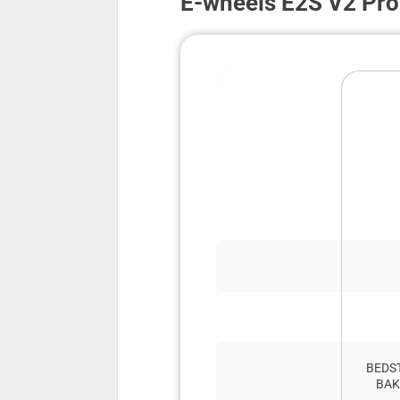
E-wheels E2S V2 Pro
BEDS
BAK