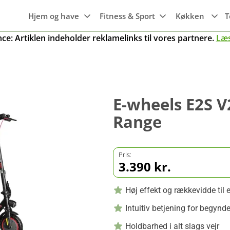
Hjem og have
Fitness & Sport
Køkken
T
e: Artiklen indeholder reklamelinks til vores partnere.
Læ
Hvidevarer
Maskiner til
Wi-Fi
Søvn
Emhætter
haven
Maskiner til
Smartwatches
Luftkvalitet
Gaming
Transport
Frysere
køkkenet
Trampoliner
Fitness ure
E-wheels E2S V
g
Rengøring
Mobiler, tablets
Kogeplader
Grill
& tilbehør
Range
Køleskabe
Gryder
er
Smart home
Opvaskemaskine
Pander
r
Pris:
3.390 kr.
Knive og tilbehør
Ovne
Køkkengrej
Høj effekt og rækkevidde til 
Intuitiv betjening for begynd
Holdbarhed i alt slags vejr