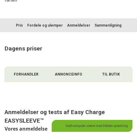
Pris
Fordele og ulemper
Anmeldelser
Sammenligning
Dagens priser
FORHANDLER
ANNONCEINFO
TIL BUTIK
Anmeldelser og tests af Easy Charge
EASYSLEEVE™
Godt computer sleeve med trådløs opladning
Vores anmeldelse