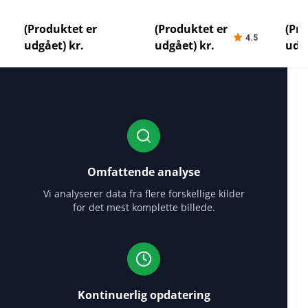
Garmin Venu loebeur-
Garmin Vivoactive 4s
Sport
test-bedste-loebeure
loebeur-test-bedste-
loebe
(Produktet er
(Produktet er
(Pro
4.5
loebeure
loeb
udgået) kr.
udgået) kr.
udgå
Omfattende analyse
Vi analyserer data fra flere forskellige kilder
for det mest komplette billede.
Kontinuerlig opdatering