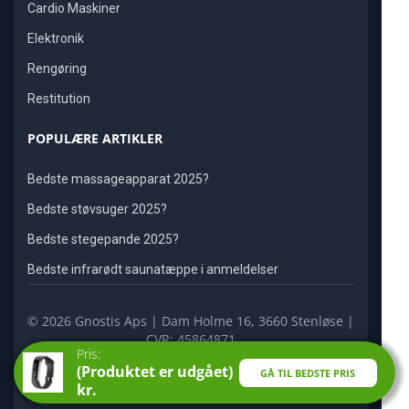
Cardio Maskiner
Elektronik
Rengøring
Restitution
POPULÆRE ARTIKLER
Bedste massageapparat 2025?
Bedste støvsuger 2025?
Bedste stegepande 2025?
Bedste infrarødt saunatæppe i anmeldelser
© 2026 Gnostis Aps | Dam Holme 16, 3660 Stenløse |
CVR: 45864871
Pris:
(Produktet er udgået)
GÅ TIL BEDSTE PRIS
kr.