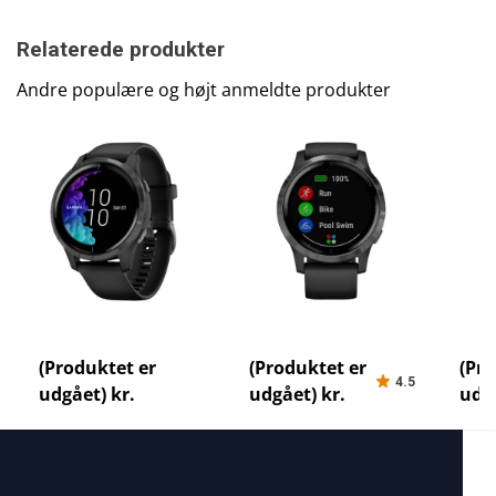
Relaterede produkter
Andre populære og højt anmeldte produkter
Garmin Venu loebeur-
Garmin Vivoactive 4
Garmi
test-bedste-loebeure
loebeur-test-bedste-
loebe
(Produktet er
(Produktet er
(Pro
4.5
loebeure
loeb
udgået) kr.
udgået) kr.
udgå