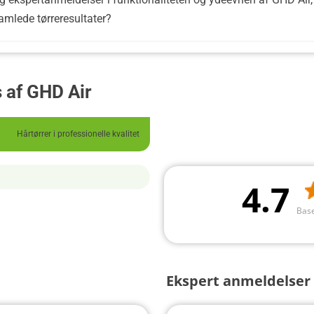
mlede tørreresultater?
 af GHD Air
Hårtørrer i professionelle kvalitet
4.7
Base
Ekspert anmeldelser 