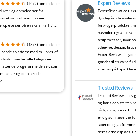
Expert Reviews
(1672)
anmeldelser
ukter og anmeldelser fra
ExpertReviews.co.uk er
iver et samlet overblik over
dybdegående analyser o
oplevelser på en skala fra 1 til 5.
forbrugerprodukter, h
husholdningsapparater.
testprocesser, hvor pr
(4873)
anmeldelser
ydeevne, design, brug
-handelsplatform med millioner af
ExpertReviews tilbyder
indenfor næsten alle kategorier.
gør det til en værdiful
omfattende brugeranmeldelser, som
stjerner på Expert Rev
ømmelser og detaljerede
e.
Trusted Reviews
Trusted Reviews blev g
og har siden starten h
rådgivning om en bred v
er dig som læser, at f
løbende og at fremme 
deres arbejdsplads. De