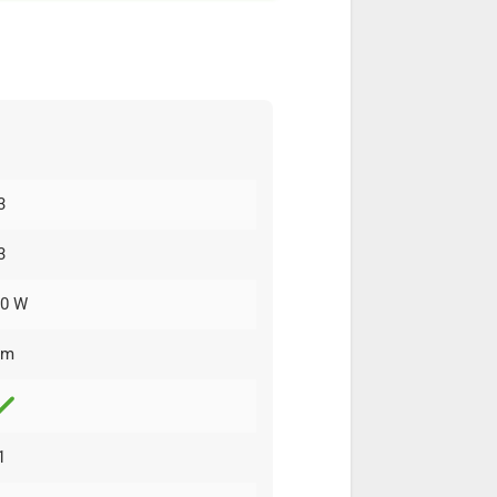
3
3
00 W
 m
1