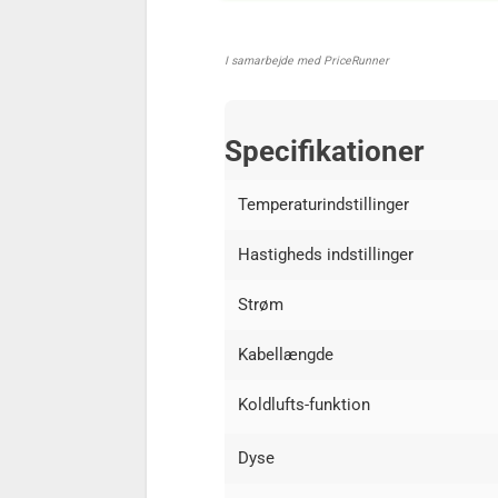
I samarbejde med PriceRunner
Specifikationer
Temperaturindstillinger
Hastigheds indstillinger
Strøm
Kabellængde
Koldlufts-funktion
Dyse