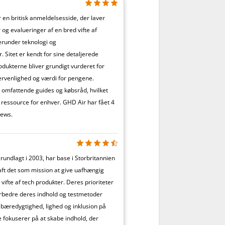
 en britisk anmeldelsesside, der laver
g evalueringer af en bred vifte af
erunder teknologi og
 Sitet er kendt for sine detaljerede
odukterne bliver grundigt vurderet for
ervenlighed og værdi for pengene.
 omfattende guides og købsråd, hvilket
d ressource for enhver. GHD Air har fået 4
iews.
rundlagt i 2003, har base i Storbritannien
aft det som mission at give uafhængig
ifte af tech produkter. Deres prioriteter
orbedre deres indhold og testmetoder
bæredygtighed, lighed og inklusion på
 fokuserer på at skabe indhold, der