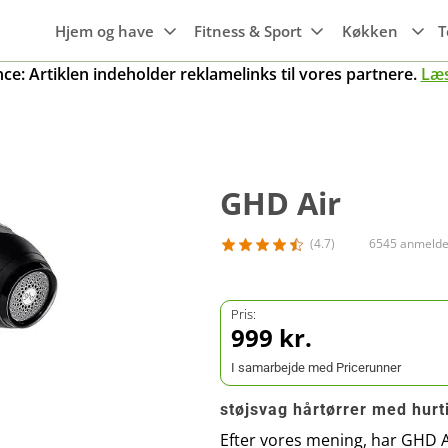
Hjem og have
Fitness & Sport
Køkken
T
e: Artiklen indeholder reklamelinks til vores partnere.
Læ
Hvidevarer
Maskiner til
Wi-Fi
Søvn
Emhætter
haven
Maskiner til
Smartwatches
Luftkvalitet
Gaming
Transport
Frysere
køkkenet
Trampoliner
Fitness ure
GHD Air
g
Rengøring
Mobiler, tablets
Kogeplader
Grill
& tilbehør
Køleskabe
(4.7)
6545 anmelde
Gryder
er
Smart home
Opvaskemaskine
Pander
r
Pris:
Knive og tilbehør
999 kr.
Ovne
Køkkengrej
I samarbejde med Pricerunner
støjsvag hårtørrer med hurti
Efter vores mening, har GHD 