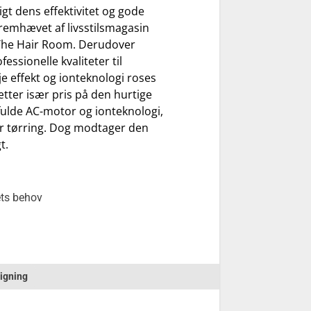
gt dens effektivitet og gode
remhævet af livsstilsmagasin
 The Hair Room. Derudover
ssionelle kvaliteter til
e effekt og ionteknologi roses
tter især pris på den hurtige
fulde AC-motor og ionteknologi,
ter tørring. Dog modtager den
t.
ets behov
igning