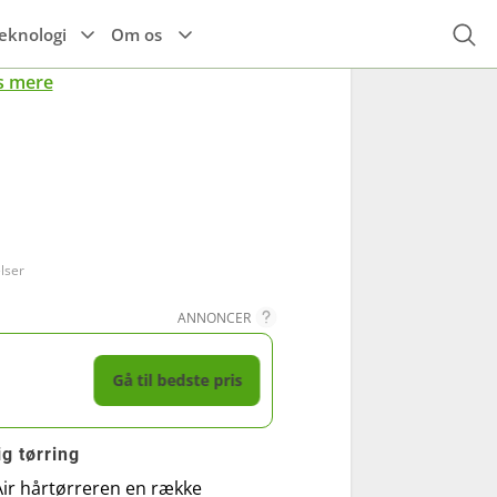
eknologi
Om os
s mere
Højttalere
Espressomaskine
Alle el-køretøjer
r
Til hovedet
Høretelefoner
Tilbehør til el-
Kaffemaskine
køretøjer
Til kroppen
TIlbehør
lser
ANNONCER
Gå til bedste pris
g tørring
Air hårtørreren en række