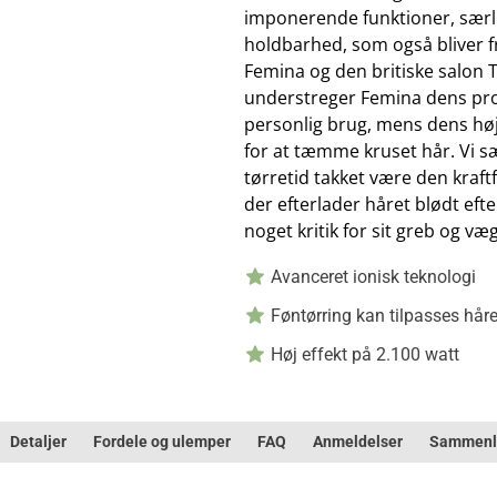
imponerende funktioner, særli
holdbarhed, som også bliver f
Femina og den britiske salon
understreger Femina dens profe
personlig brug, mens dens høj
for at tæmme kruset hår. Vi sæ
tørretid takket være den kraft
der efterlader håret blødt ef
noget kritik for sit greb og væg
Avanceret ionisk teknologi
Føntørring kan tilpasses hår
Høj effekt på 2.100 watt
Detaljer
Fordele og ulemper
FAQ
Anmeldelser
Sammenl