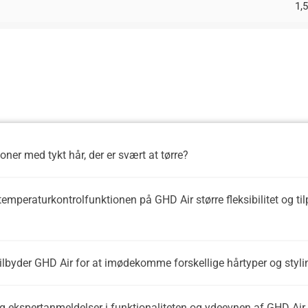
1,
ner med tykt hår, der er svært at tørre?
emperaturkontrolfunktionen på GHD Air større fleksibilitet og ti
 tilbyder GHD Air for at imødekomme forskellige hårtyper og sty
 og ekspertanmeldelser i funktionaliteten og ydeevnen af GHD Air