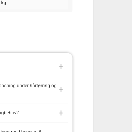
5 kg
lpasning under hårtørring og
lingbehov?
, især med hensyn til