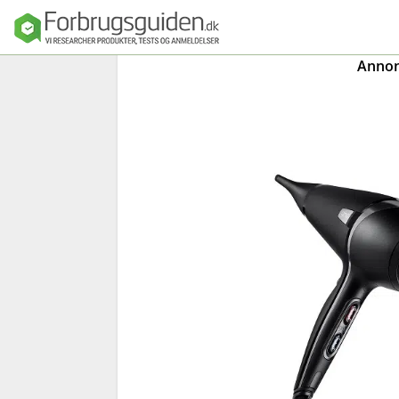
Annonc
Seng
Madras
Dyner, puder o
sengetøj
Sengeforhandl
e