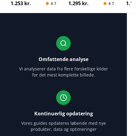
1.253 kr.
1.295 kr.
1.11
4.7
4.7
Omfattende analyse
Vi analyserer data fra flere forskellige kilder
for det mest komplette billede.
Kontinuerlig opdatering
Vores guides opdateres løbende med nye
produkter, data og optimeringer