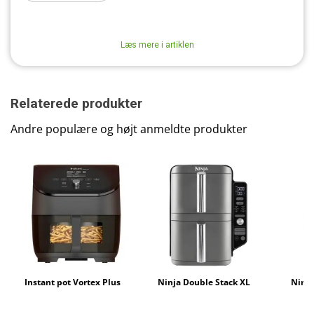
Læs mere i artiklen
Relaterede produkter
Andre populære og højt anmeldte produkter
Instant pot Vortex Plus
Ninja Double Stack XL
Ninj
6-In-1
SL400