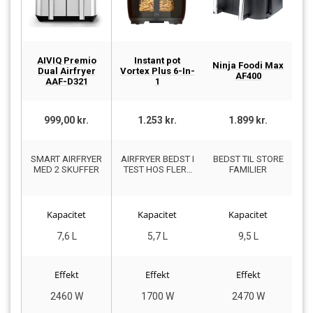
AIVIQ Premio
Instant pot
Ninja Foodi Max
Dual Airfryer
Vortex Plus 6-In-
AF400
AAF-D321
1
999,00 kr.
1.253 kr.
1.899 kr.
SMART AIRFRYER
AIRFRYER BEDST I
BEDST TIL STORE
G
MED 2 SKUFFER
TEST HOS FLERE
FAMILIER
MEDIER
Kapacitet
Kapacitet
Kapacitet
7,6 L
5,7 L
9,5 L
Effekt
Effekt
Effekt
2460 W
1700 W
2470 W