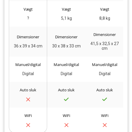
Vægt
Vægt
Vægt
?
5,1 kg
8,8 kg
Dimensioner
Dimensioner
Dimensioner
41,5 x 32,5 x 27
36 x 39 x 34 cm
30 x 38 x 33 cm
3
cm
Manuel/digital
Manuel/digital
Manuel/digital
Digital
Digital
Digital
Auto sluk
Auto sluk
Auto sluk
WiFi
WiFi
WiFi