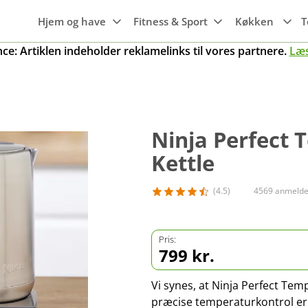
Hjem og have
Fitness & Sport
Køkken
T
e: Artiklen indeholder reklamelinks til vores partnere.
Læ
Hvidevarer
Maskiner til
Wi-Fi
Søvn
Emhætter
haven
Maskiner til
Smartwatches
Luftkvalitet
Gaming
Transport
Frysere
køkkenet
Trampoliner
Fitness ure
Ninja Perfect
g
Rengøring
Mobiler, tablets
Kogeplader
Grill
& tilbehør
Kettle
Køleskabe
Gryder
er
Smart home
Opvaskemaskine
(4.5)
4569 anmelde
Pander
r
Knive og tilbehør
Ovne
Pris:
Køkkengrej
799 kr.
Vi synes, at Ninja Perfect Tem
præcise temperaturkontrol er o