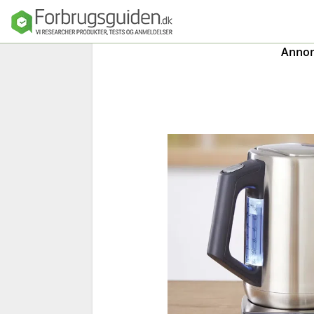
Annonc
Seng
Madras
Dyner, puder o
sengetøj
Sengeforhandl
e