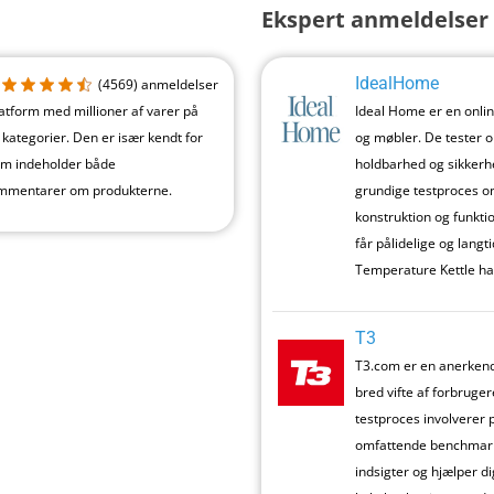
Ekspert anmeldelser 
IdealHome
(4569)
anmeldelser
tform med millioner af varer på
Ideal Home er en onlin
 kategorier. Den er især kendt for
og møbler. De tester o
om indeholder både
holdbarhed og sikkerhe
ommentarer om produkterne.
grundige testproces om
konstruktion og funktio
får pålidelige og langt
Temperature Kettle har
T3
T3.com er en anerkend
bred vifte af forbruge
testproces involverer 
omfattende benchmarki
indsigter og hjælper d