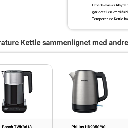
ExpertReviews tilbyder
gør det til en værdiful
Temperature Kettle har
rature Kettle sammenlignet med andre
Bosch TWK8613
Philips HD9350/90