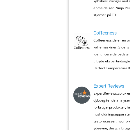
købsbeslutninger ved a
anmeldelser. Ninja Per
stjerner på T3.
Coffeeness
Coffeeness.de er en onl
kaffemaskiner. Sidens 
identificere de bedste
tilbyde ekspertindsigt
Perfect Temperature Ke
Expert Reviews
ExpertReviews.co.uk er
dybdegående analyser o
forbrugerprodukter, h
husholdningsapparater.
testprocesser, hvor pr
ydeevne, design, brug