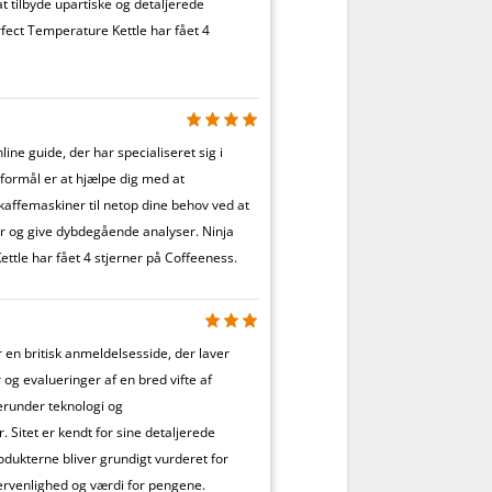
t tilbyde upartiske og detaljerede
fect Temperature Kettle har fået 4
ine guide, der har specialiseret sig i
formål er at hjælpe dig med at
 kaffemaskiner til netop dine behov ved at
er og give dybdegående analyser. Ninja
ttle har fået 4 stjerner på Coffeeness.
 en britisk anmeldelsesside, der laver
g evalueringer af en bred vifte af
erunder teknologi og
 Sitet er kendt for sine detaljerede
odukterne bliver grundigt vurderet for
ervenlighed og værdi for pengene.