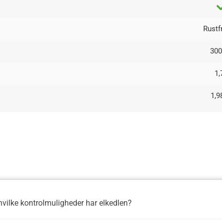
Rustfr
30
1,
1,9
vilke kontrolmuligheder har elkedlen?