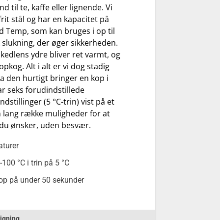
 til te, kaffe eller lignende. Vi
tfrit stål og har en kapacitet på
d Temp, som kan bruges i op til
 slukning, der øger sikkerheden.
t kedlens ydre bliver ret varmt, og
kog. Alt i alt er vi dog stadig
da den hurtigt bringer en kop i
r seks forudindstillede
tillinger (5 °C-trin) vist på et
 en lang række muligheder for at
 du ønsker, uden besvær.
aturer
00 °C i trin på 5 °C
op på under 50 sekunder
igning