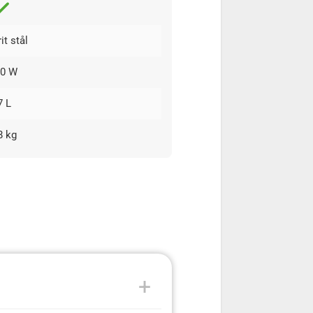
it stål
00 W
7 L
8 kg