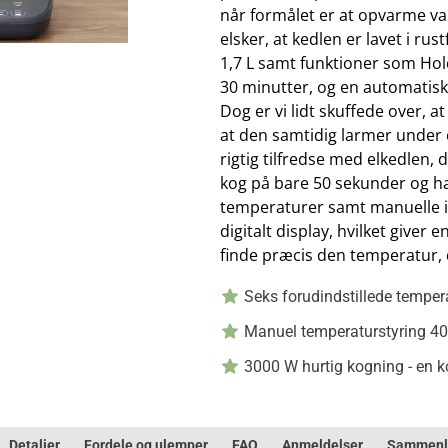
når formålet er at opvarme vand
elsker, at kedlen er lavet i rus
1,7 L samt funktioner som Hol
30 minutter, og en automatisk
Dog er vi lidt skuffede over, a
at den samtidig larmer under op
rigtig tilfredse med elkedlen, 
kog på bare 50 sekunder og ha
temperaturer samt manuelle inds
digitalt display, hvilket giver
finde præcis den temperatur,
Seks forudindstillede temper
Manuel temperaturstyring 40-1
3000 W hurtig kogning - en k
Detaljer
Fordele og ulemper
FAQ
Anmeldelser
Sammenl