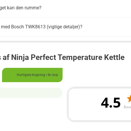
meget kan den rumme?
 med Bosch TWK8613 (vigtige detaljer)?
 af Ninja Perfect Temperature Kettle
Hurtigste kogning i én kop
4.5
Base