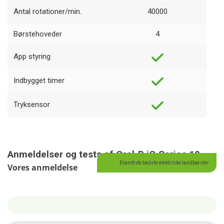
Antal rotationer/min.
40000
Børstehoveder
4
App styring
Indbygget timer
Tryksensor
Anmeldelser og tests af Oral-B iO Series 10
Blandt de bedste elektriske tandbørster
Vores anmeldelse