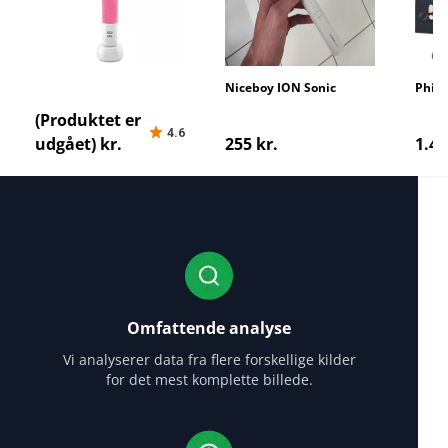
Oral-B Vitality 100
Niceboy ION Sonic
Phili
CrossAction
9900
(Produktet er
4.6
udgået) kr.
255 kr.
1.43
Omfattende analyse
Vi analyserer data fra flere forskellige kilder
for det mest komplette billede.