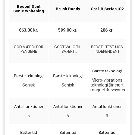
Ph
BeconfiDent
Brush Buddy
Oral-B Series iO2
Sonic Whitening
663,00 kr.
599,00 kr.
286 kr.
GOD VÆRDI FOR
GODT VALG TIL
BEDST I TEST HOS
BE
PENGENE
SVÆRT
INDEPENDENT
TILGÆNGELIGE
OMRÅDER
Børste teknologi
Børste teknologi
Børste teknologi
B
Micro-vibrations
Sonisk
Sonisk
teknologi (lineært
magnetdrevsystem)
Antal funktioner
Antal funktioner
Antal funktioner
A
5
5
3
Batteritid
Batteritid
Batteritid