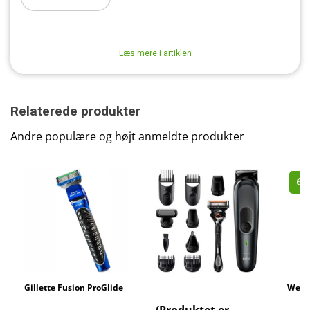
Læs mere i artiklen
Relaterede produkter
Andre populære og højt anmeldte produkter
62
Gillette Fusion ProGlide
Braun MGK7321
Wella