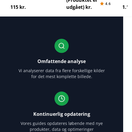
(Produktet er
4.6
115 kr.
udgået) kr.
1.13
Omfattende analyse
Vi analyserer data fra flere forskellige kilder
for det mest komplette billede.
Kontinuerlig opdatering
Vores guides opdateres løbende med nye
produkter, data og optimeringer