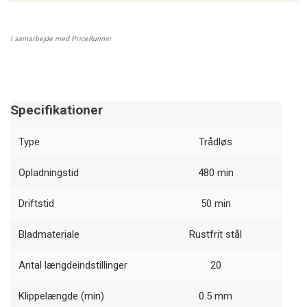
I samarbejde med PriceRunner
Specifikationer
Type
Trådløs
Opladningstid
480 min
Driftstid
50 min
Bladmateriale
Rustfrit stål
Antal længdeindstillinger
20
Klippelængde (min)
0.5 mm