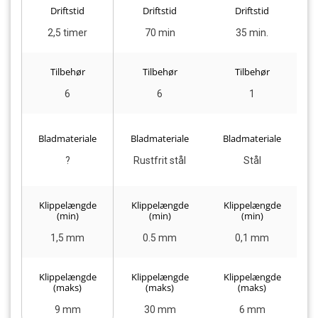
Driftstid
Driftstid
Driftstid
2,5 timer
70 min
35 min.
Tilbehør
Tilbehør
Tilbehør
6
6
1
Bladmateriale
Bladmateriale
Bladmateriale
Ru
?
Rustfrit stål
Stål
ti
Klippelængde
Klippelængde
Klippelængde
(min)
(min)
(min)
1,5 mm
0.5 mm
0,1 mm
Klippelængde
Klippelængde
Klippelængde
(maks)
(maks)
(maks)
9 mm
30 mm
6 mm