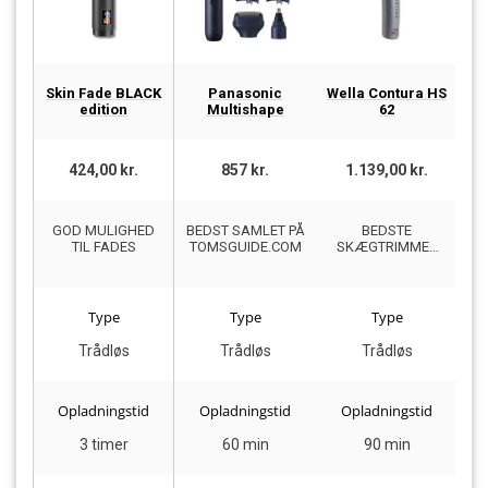
Skin Fade BLACK
Panasonic
Wella Contura HS
R
edition
Multishape
62
424,00 kr.
857 kr.
1.139,00 kr.
GOD MULIGHED
BEDST SAMLET PÅ
BEDSTE
TIL FADES
TOMSGUIDE.COM
SKÆGTRIMMER
S
FOR DETALJEREDE
TRIMNING
Type
Type
Type
Trådløs
Trådløs
Trådløs
Opladningstid
Opladningstid
Opladningstid
3 timer
60 min
90 min