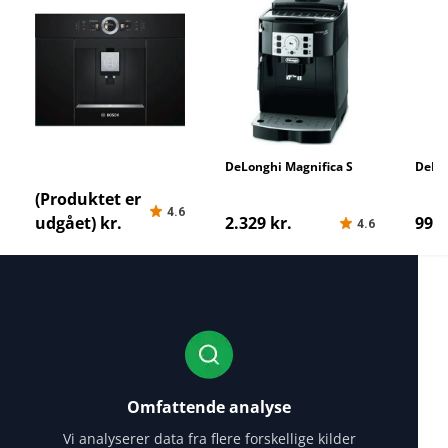
Bosch CTL636EB6
DeLonghi Magnifica S
DeLo
ECAM 22.110
(Produktet er
4.6
udgået) kr.
2.329 kr.
991 
4.6
Omfattende analyse
Vi analyserer data fra flere forskellige kilder