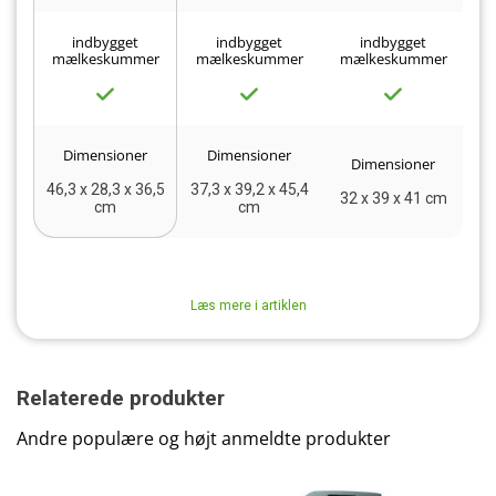
indbygget
indbygget
indbygget
mælkeskummer
mælkeskummer
mælkeskummer
m
Dimensioner
Dimensioner
Dimensioner
46,3 x 28,3 x 36,5
37,3 x 39,2 x 45,4
32 x 39 x 41 cm
3
cm
cm
Læs mere i artiklen
Relaterede produkter
Andre populære og højt anmeldte produkter