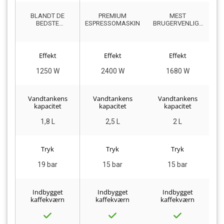
BLANDT DE
PREMIUM
MEST
BEDSTE
ESPRESSOMASKINE
BRUGERVENLIGE
P
MINIMALISTISKE
ESPRESSOMASKINE
DESIGNEDE
ESPRESSOMASKINER
Effekt
Effekt
Effekt
1250 W
2400 W
1680 W
Vandtankens
Vandtankens
Vandtankens
kapacitet
kapacitet
kapacitet
1,8 L
2,5 L
2 L
Tryk
Tryk
Tryk
19 bar
15 bar
15 bar
Indbygget
Indbygget
Indbygget
kaffekværn
kaffekværn
kaffekværn