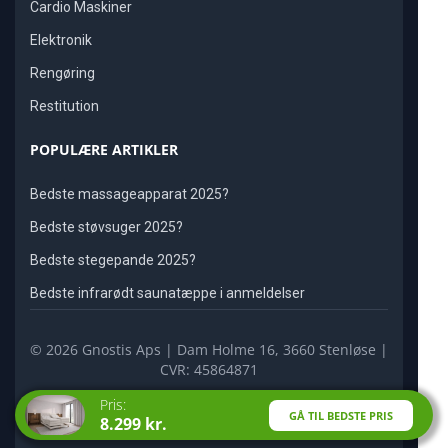
Cardio Maskiner
Elektronik
Rengøring
Restitution
POPULÆRE ARTIKLER
Bedste massageapparat 2025?
Bedste støvsuger 2025?
Bedste stegepande 2025?
Bedste infrarødt saunatæppe i anmeldelser
© 2026 Gnostis Aps | Dam Holme 16, 3660 Stenløse |
CVR: 45864871
Pris:
GÅ TIL BEDSTE PRIS
8.299 kr.