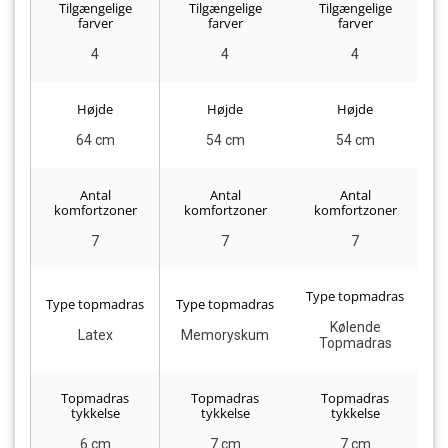
Tilgængelige
Tilgængelige
Tilgængelige
farver
farver
farver
4
4
4
Højde
Højde
Højde
64 cm
54 cm
54 cm
Antal
Antal
Antal
komfortzoner
komfortzoner
komfortzoner
7
7
7
Type topmadras
Type topmadras
Type topmadras
T
Kølende
Latex
Memoryskum
Topmadras
Topmadras
Topmadras
Topmadras
tykkelse
tykkelse
tykkelse
6 cm
7 cm
7 cm