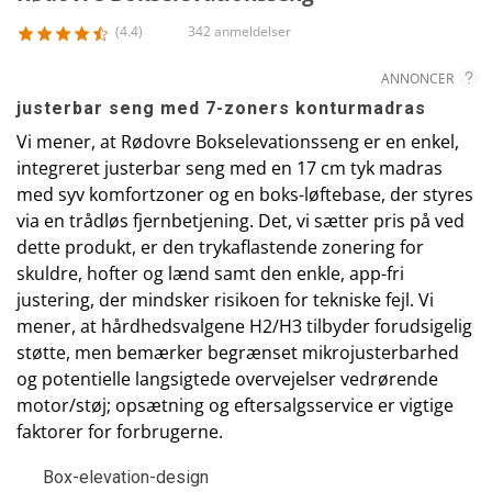
(4.4)
342 anmeldelser
ANNONCER
justerbar seng med 7-zoners konturmadras
Vi mener, at Rødovre Bokselevationsseng er en enkel,
integreret justerbar seng med en 17 cm tyk madras
med syv komfortzoner og en boks-løftebase, der styres
via en trådløs fjernbetjening. Det, vi sætter pris på ved
dette produkt, er den trykaflastende zonering for
skuldre, hofter og lænd samt den enkle, app-fri
justering, der mindsker risikoen for tekniske fejl. Vi
mener, at hårdhedsvalgene H2/H3 tilbyder forudsigelig
støtte, men bemærker begrænset mikrojusterbarhed
og potentielle langsigtede overvejelser vedrørende
motor/støj; opsætning og eftersalgsservice er vigtige
faktorer for forbrugerne.
Box-elevation-design