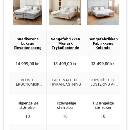
Snedkerens
Sengefabrikken
Sengefabrikken
Luksus
Monark
Fabrikkens
Bo
Elevationsseng
Trykaflastende
Kølende
14.999,00 kr.
13.499,00 kr.
13.499,00 kr.
BEDSTE
GODT VALG TIL
TOPSTØTTE TIL
ERGONOMISK
TRYKAFLASTNING
JUSTERING AF
EL
DESIGNEDE
RYGSØJLEN
T
ELEVATIONSSENG
Tilgængelige
Tilgængelige
Tilgængelige
størrelser
størrelser
størrelser
10
10
10