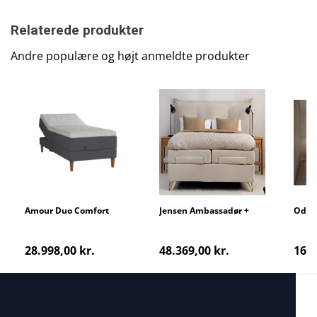
Relaterede produkter
Andre populære og højt anmeldte produkter
Amour Duo Comfort
Jensen Ambassadør +
Oden
elevation
Aqtive II
28.998,00 kr.
48.369,00 kr.
16.4