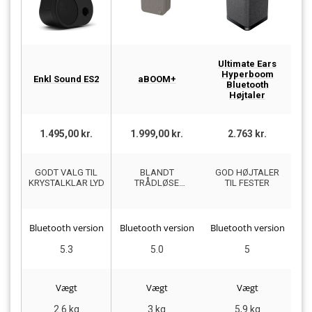
Ultimate Ears
Hyperboom
Enkl Sound ES2
aBOOM+
Bluetooth
Højtaler
1.495,00 kr.
1.999,00 kr.
2.763 kr.
GODT VALG TIL
BLANDT
GOD HØJTALER
KRYSTALKLAR LYD
TRÅDLØSE
TIL FESTER
HØJTTALERE MED
LÆNGST
SPILLETID
Bluetooth version
Bluetooth version
Bluetooth version
Bl
5.3
5.0
5
Vægt
Vægt
Vægt
2.6 kg
3 kg
5,9 kg