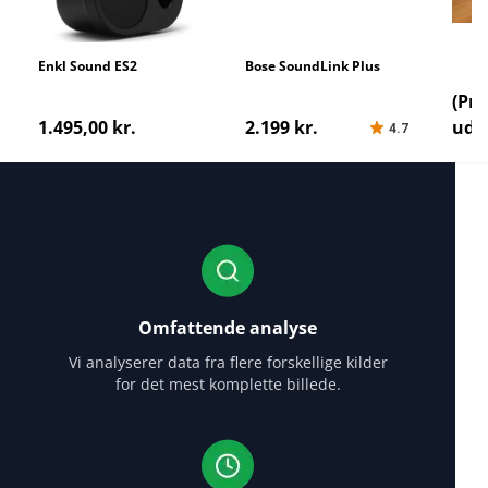
Enkl Sound ES2
Bose SoundLink Plus
Marsh
(Pro
1.495,00 kr.
2.199 kr.
udgå
4.7
Omfattende analyse
Vi analyserer data fra flere forskellige kilder
for det mest komplette billede.