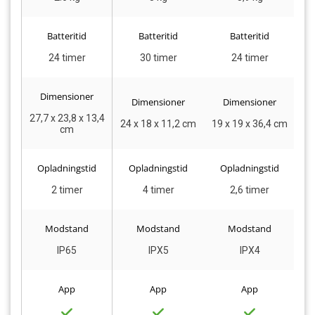
Batteritid
Batteritid
Batteritid
24 timer
30 timer
24 timer
Dimensioner
Dimensioner
Dimensioner
27,7 x 23,8 x 13,4
24 x 18 x 11,2 cm
19 x 19 x 36,4 cm
6
cm
Opladningstid
Opladningstid
Opladningstid
2 timer
4 timer
2,6 timer
Modstand
Modstand
Modstand
IP65
IPX5
IPX4
App
App
App