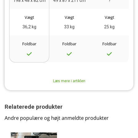
198 x 48 x 82 cm
49 x 87 x 211 cm
?
23
Vægt
Vægt
Vægt
36,2 kg
33 kg
25 kg
Foldbar
Foldbar
Foldbar
Læs mere i artiklen
Relaterede produkter
Andre populære og højt anmeldte produkter