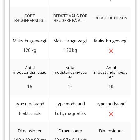
GODT
BEDSTE VALG FOR
BEDST TIL PRISEN
BRUGERVENLIGT
BRUGERE PÅ ALLE
DESIGNET
NIVEAUER
R
ROMASKINE
Maks. brugervægt
Maks. brugervægt
Maks. brugervægt
Ma
120 kg
130 kg
Antal
Antal
Antal
modstandsniveau
modstandsniveau
modstandsniveau
mo
er
er
er
16
16
10
Type modstand
Type modstand
Type modstand
T
Elektronisk
Luft, magnetisk
Dimensioner
Dimensioner
Dimensioner