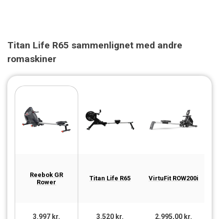
Titan Life R65 sammenlignet med andre
romaskiner
Reebok GR
Ab
Titan Life R65
VirtuFit ROW200i
Rower
3.997 kr.
3.520 kr.
2.995,00 kr.