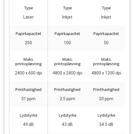
Type
Type
Type
Laser
Inkjet
Inkjet
Papirkapacitet
Papirkapacitet
Papirkapacitet
250
100
50
Maks.
Maks.
Maks.
printopløsning
printopløsning
printopløsning
p
2400 x 600 dpi
4800 x 2400 dpi
4800 x 1200 dpi
2
Printhastighed
Printhastighed
Printhastighed
P
31 ppm
2.5 ppm
20 ppm
Lydstyrke
Lydstyrke
Lydstyrke
49 dB
43 dB
54.5 dB