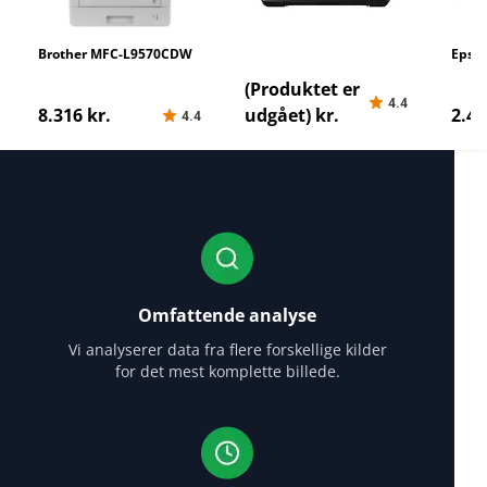
Brother MFC-L9570CDW
Canon Pixma TR4650
Epso
printer-test-de-bedste-
printer-test-de-bedste-
Blækp
(Produktet er
4.4
printere
printere
de-be
8.316 kr.
udgået) kr.
2.49
4.4
Omfattende analyse
Vi analyserer data fra flere forskellige kilder
for det mest komplette billede.