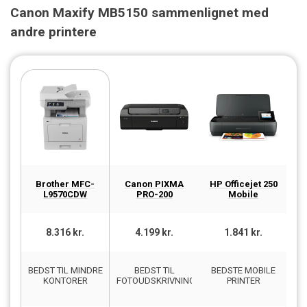
Canon Maxify MB5150 sammenlignet med
andre printere
Brother MFC-
Canon PIXMA
HP Officejet 250
E
L9570CDW
PRO-200
Mobile
8.316 kr.
4.199 kr.
1.841 kr.
BEDST TIL MINDRE
BEDST TIL
BEDSTE MOBILE
B
KONTORER
FOTOUDSKRIVNING
PRINTER
TI