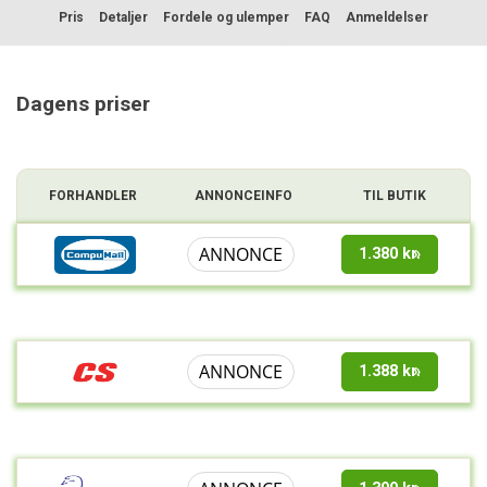
Pris
Detaljer
Fordele og ulemper
FAQ
Anmeldelser
Sammenligning
Dagens priser
FORHANDLER
ANNONCEINFO
TIL BUTIK
ANNONCE
1.380 kr.
ANNONCE
1.388 kr.