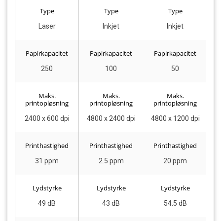
Type
Type
Type
Laser
Inkjet
Inkjet
Papirkapacitet
Papirkapacitet
Papirkapacitet
250
100
50
Maks.
Maks.
Maks.
printopløsning
printopløsning
printopløsning
p
2400 x 600 dpi
4800 x 2400 dpi
4800 x 1200 dpi
2
Printhastighed
Printhastighed
Printhastighed
P
31 ppm
2.5 ppm
20 ppm
Lydstyrke
Lydstyrke
Lydstyrke
49 dB
43 dB
54.5 dB