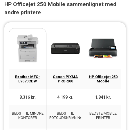
HP Officejet 250 Mobile sammenlignet med
andre printere
Brother MFC-
Canon PIXMA
HP Officejet 250
E
L9570CDW
PRO-200
Mobile
8.316 kr.
4.199 kr.
1.841 kr.
BEDST TIL MINDRE
BEDST TIL
BEDSTE MOBILE
B
KONTORER
FOTOUDSKRIVNING
PRINTER
TI