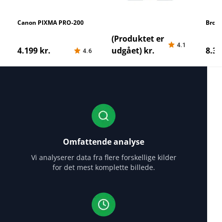
Canon PIXMA PRO-200
Brother HL-L6300DW
Brot
printer-test-de-bedste-
printer-test-de-bedste-
print
(Produktet er
4.1
printere
printere
print
4.199 kr.
udgået) kr.
8.31
4.6
Omfattende analyse
Vi analyserer data fra flere forskellige kilder
for det mest komplette billede.