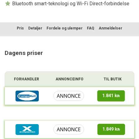
Bluetooth smart-teknologi og Wi-Fi Direct-forbindelse
Pris
Detaljer
Fordele og ulemper
FAQ
Anmeldelser
Sammenligning
Dagens priser
FORHANDLER
ANNONCEINFO
TIL BUTIK
ANNONCE
1.841 kr.
ANNONCE
1.849 kr.