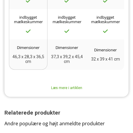
indbygget
indbygget
indbygget
mælkeskummer
mælkeskummer
mælkeskummer
m
Dimensioner
Dimensioner
Dimensioner
46,3 x 28,3 x 36,5
37,3 x 39,2 x 45,4
32 x 39 x 41 cm
3
cm
cm
Læs mere i artiklen
Relaterede produkter
Andre populære og højt anmeldte produkter