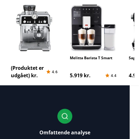
Delonghi La Specialista
Melitta Barista T Smart
Sage 
Prestigio
(Produktet er
4.6
udgået) kr.
5.919 kr.
4.99
4.4
Omfattende analyse