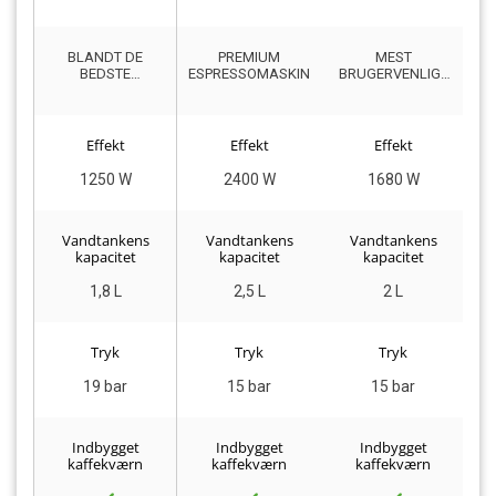
BLANDT DE
PREMIUM
MEST
BEDSTE
ESPRESSOMASKINE
BRUGERVENLIGE
P
MINIMALISTISKE
ESPRESSOMASKINE
DESIGNEDE
ESPRESSOMASKINER
Effekt
Effekt
Effekt
1250 W
2400 W
1680 W
Vandtankens
Vandtankens
Vandtankens
kapacitet
kapacitet
kapacitet
1,8 L
2,5 L
2 L
Tryk
Tryk
Tryk
19 bar
15 bar
15 bar
Indbygget
Indbygget
Indbygget
kaffekværn
kaffekværn
kaffekværn