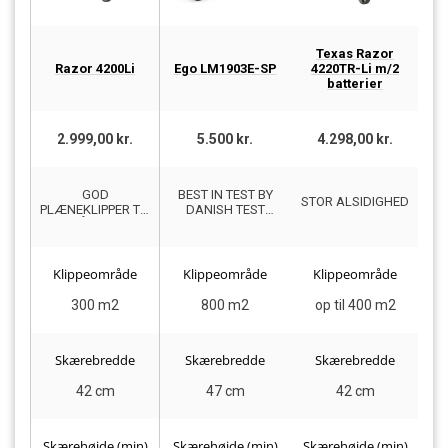
Texas Razor
Me
Razor 4200Li
Ego LM1903E-SP
4220TR-Li m/2
batterier
2.999,00 kr.
5.500 kr.
4.298,00 kr.
GOD
BEST IN TEST BY
G
STOR ALSIDIGHED
PLÆNEKLIPPER TIL
DANISH TEST
SMÅ HAVER
PANEL
Klippeområde
Klippeområde
Klippeområde
300 m2
800 m2
op til 400 m2
Skærebredde
Skærebredde
Skærebredde
42 cm
47 cm
42 cm
Skærehøjde (min)
Skærehøjde (min)
Skærehøjde (min)
Sk