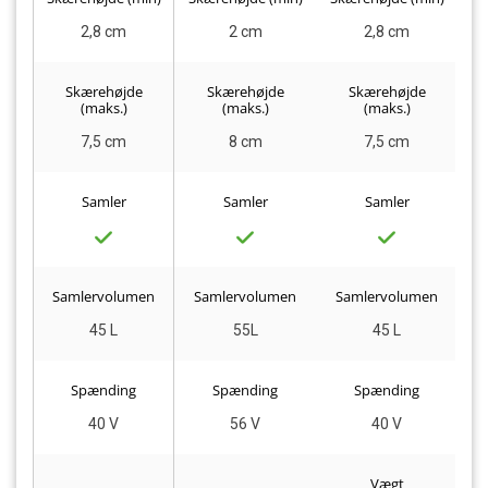
2,8 cm
2 cm
2,8 cm
Skærehøjde
Skærehøjde
Skærehøjde
(maks.)
(maks.)
(maks.)
7,5 cm
8 cm
7,5 cm
Samler
Samler
Samler
Samlervolumen
Samlervolumen
Samlervolumen
S
45 L
55L
45 L
Spænding
Spænding
Spænding
40 V
56 V
40 V
Vægt