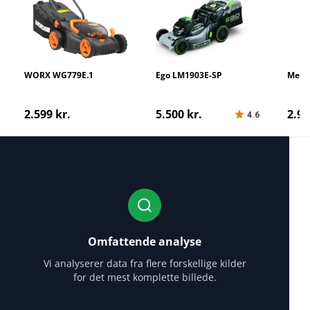
WORX WG779E.1
Ego LM1903E-SP
Metab
46
2.599 kr.
5.500 kr.
2.96
4.6
Omfattende analyse
Vi analyserer data fra flere forskellige kilder
for det mest komplette billede.