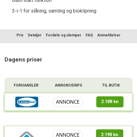
Blød-start funktion
3-i-1 for slåning, samling og bioklipning
Pris
Detaljer
Fordele og ulemper
FAQ
Anmeldelser
Sammenligning
Dagens priser
FORHANDLER
ANNONCEINFO
TIL BUTIK
ANNONCE
2.188 kr.
ANNONCE
2.198 kr.