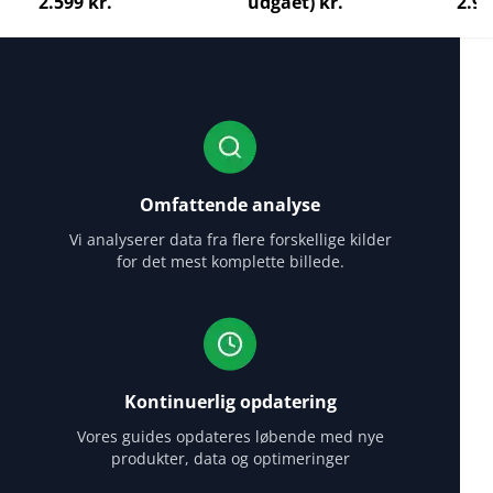
2.599 kr.
udgået) kr.
2.96
Omfattende analyse
Vi analyserer data fra flere forskellige kilder
for det mest komplette billede.
Kontinuerlig opdatering
Vores guides opdateres løbende med nye
produkter, data og optimeringer