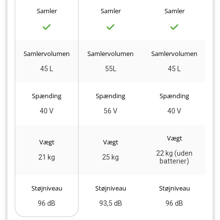
Samler
Samler
Samler
Samlervolumen
Samlervolumen
Samlervolumen
S
45 L
55L
45 L
Spænding
Spænding
Spænding
40 V
56 V
40 V
Vægt
Vægt
Vægt
22 kg (uden
21 kg
25 kg
batterier)
Støjniveau
Støjniveau
Støjniveau
96 dB
93,5 dB
96 dB