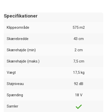
Specifikationer
Klippeområde
575 m2
Skærebredde
43 cm
Skærehøjde (min)
2 cm
Skærehøjde (maks.)
7,5 cm
Vægt
17,5 kg
Støjniveau
92 dB
Spænding
18 V
Samler