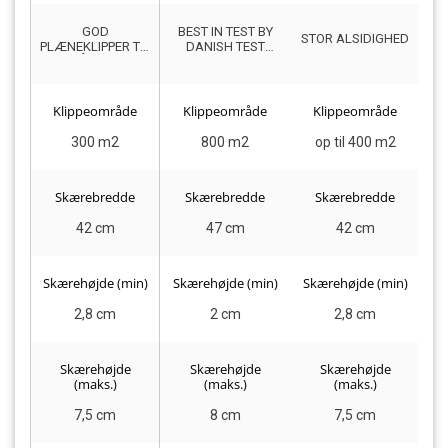
GOD
BEST IN TEST BY
G
STOR ALSIDIGHED
PLÆNEKLIPPER TIL
DANISH TEST
SMÅ HAVER
PANEL
Klippeområde
Klippeområde
Klippeområde
300 m2
800 m2
op til 400 m2
Skærebredde
Skærebredde
Skærebredde
42 cm
47 cm
42 cm
Skærehøjde (min)
Skærehøjde (min)
Skærehøjde (min)
Sk
2,8 cm
2 cm
2,8 cm
Skærehøjde
Skærehøjde
Skærehøjde
(maks.)
(maks.)
(maks.)
7,5 cm
8 cm
7,5 cm