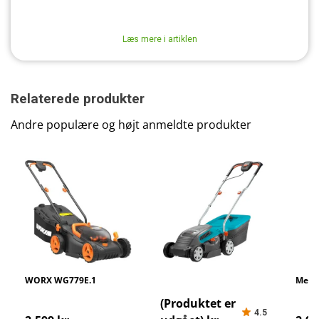
Læs mere i artiklen
Relaterede produkter
Andre populære og højt anmeldte produkter
WORX WG779E.1
Gardena Power Max Li
Metab
40/32
46
(Produktet er
4.5