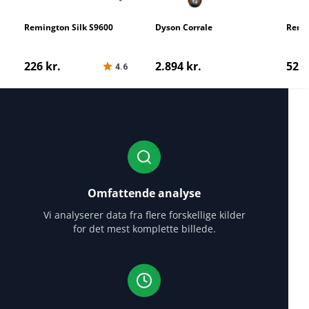
Remington Silk S9600
Dyson Corrale
Remi
Advan
226 kr.
2.894 kr.
529 
4.6
Omfattende analyse
Vi analyserer data fra flere forskellige kilder
for det mest komplette billede.