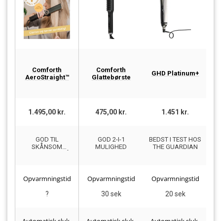
Comforth
Comforth
GHD Platinum+
D
AeroStraight™
Glattebørste
1.495,00 kr.
475,00 kr.
1.451 kr.
GOD TIL
GOD 2-I-1
BEDST I TEST HOS
F
SKÅNSOM
MULIGHED
THE GUARDIAN
GLATNING AF HÅR
Opvarmningstid
Opvarmningstid
Opvarmningstid
O
?
30 sek
20 sek