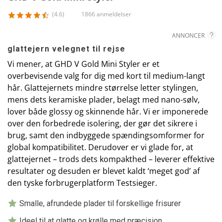
(4.6)
1866 anmeldelser
ANNONCER
glattejern velegnet til rejse
Vi mener, at GHD V Gold Mini Styler er et
overbevisende valg for dig med kort til medium-langt
hår. Glattejernets mindre størrelse letter stylingen,
mens dets keramiske plader, belagt med nano-sølv,
lover både glossy og skinnende hår. Vi er imponerede
over den forbedrede isolering, der gør det sikrere i
brug, samt den indbyggede spændingsomformer for
global kompatibilitet. Derudover er vi glade for, at
glattejernet – trods dets kompakthed – leverer effektive
resultater og desuden er blevet kaldt ‘meget god’ af
den tyske forbrugerplatform Testsieger.
Smalle, afrundede plader til forskellige frisurer
Ideel til at glatte og krølle med præcision