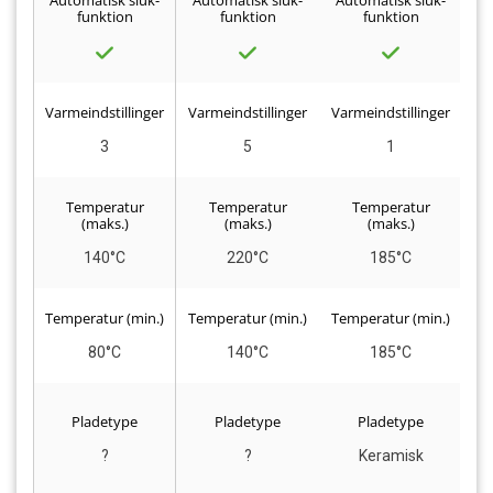
Automatisk sluk-
Automatisk sluk-
Automatisk sluk-
Au
funktion
funktion
funktion
Varmeindstillinger
Varmeindstillinger
Varmeindstillinger
Va
3
5
1
Temperatur
Temperatur
Temperatur
(maks.)
(maks.)
(maks.)
140°C
220°C
185°C
Temperatur (min.)
Temperatur (min.)
Temperatur (min.)
Te
80°C
140°C
185°C
Pladetype
Pladetype
Pladetype
?
?
Keramisk
K