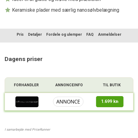
Keramiske plader med særlig nanosølvbelægning
Pris
Detaljer
Fordele og ulemper
FAQ
Anmeldelser
Sammenligning
Dagens priser
FORHANDLER
ANNONCEINFO
TIL BUTIK
ANNONCE
1.699 kr.
I samarbejde med PriceRunner