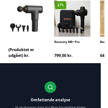
27%
Perfect Body
Recovery M8+ Pro
Barb
Massagepistol
Massa
(Produktet er
udgået) kr.
799,00 kr.
649,
Omfattende analyse
Vi analyserer data fra flere forskellige kilder