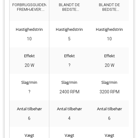
FORBRUGSGUIDEN
BLANDT DE
BLANDT DE
FREMHÆVER:
BEDSTE
BEDSTE
TOPVALG
MULIGHEDER TIL
LETVÆGTSMASSAGEPIS
HYPPIGT OG
PROFESSIONELT
BRUG
Hastighedstrin
Hastighedstrin
Hastighedstrin
H
10
5
10
Effekt
Effekt
Effekt
20 W
?
20 W
Slag/min
Slag/min
Slag/min
?
2400 RPM
3200 RPM
Antal tilbehør
Antal tilbehør
Antal tilbehør
6
4
6
Vægt
Vægt
Vægt