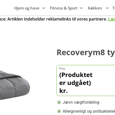
Hjem og have
Fitness & Sport
Køkken
T
e: Artiklen indeholder reklamelinks til vores partnere.
Læ
Hvidevarer
Maskiner til
Wi-Fi
Søvn
Emhætter
haven
Maskiner til
Smartwatches
Luftkvalitet
Gaming
Transport
Frysere
køkkenet
Trampoliner
Fitness ure
Recoverym8 t
g
Rengøring
Mobiler, tablets
Kogeplader
Grill
& tilbehør
Køleskabe
Gryder
er
Smart home
Pris:
Opvaskemaskine
(Produktet
Pander
r
er udgået)
Knive og tilbehør
Ovne
kr.
Køkkengrej
Jævn vægtfordeling
Allergivenligt og antibakteriel