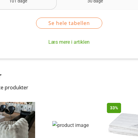
101 dage
30 dage
Se hele tabellen
Læs mere i artiklen
r
te produkter
33%