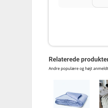
Størrelse
Materiale
Fyld
Certificeringer
Relaterede produkte
Andre populære og højt anmeld
Kan maskinvaskes
Prøveperiode