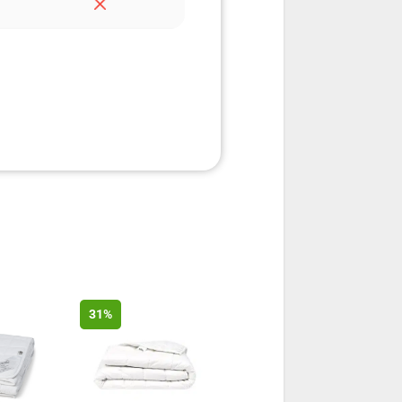
100 dage
31%
30%