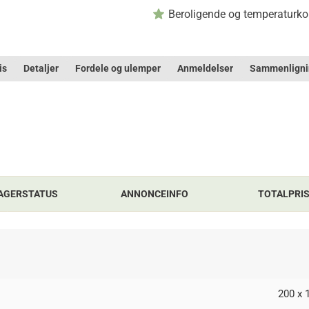
Beroligende og temperaturko
is
Detaljer
Fordele og ulemper
Anmeldelser
Sammenligni
AGERSTATUS
ANNONCEINFO
TOTALPRI
200 x 