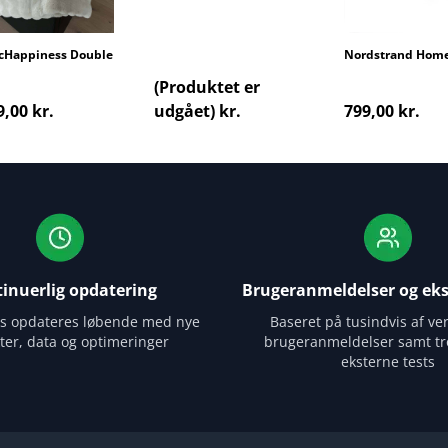
cHappiness Double
Dreamzy Tungdedyne
Nordstrand Hom
kugledyne tyngd
(Produktet er
9,00 kr.
udgået) kr.
799,00 kr.
inuerlig opdatering
Brugeranmeldelser og eks
es opdateres løbende med nye
Baseret på tusindvis af ver
ter, data og optimeringer
brugeranmeldelser samt tr
eksterne tests