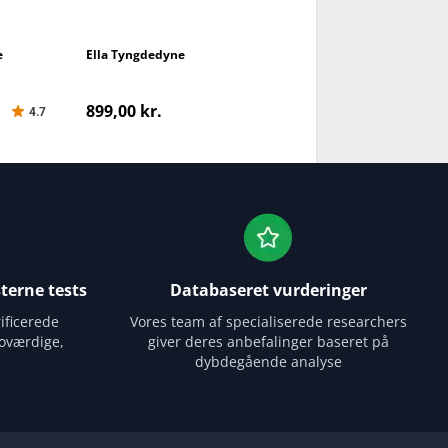
e
Ella Tyngdedyne
Relaxy Tyngdedyne
edyne
899,00 kr.
769,00 kr.
4.7
4.7
terne tests
Databaseret vurderinger
ificerede
Vores team af specialiserede researchers
oværdige,
giver deres anbefalinger baseret på
dybdegående analyse