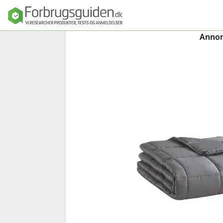
Annonc
Seng
Madras
Dyner, puder o
sengetøj
Sengeforhandl
e