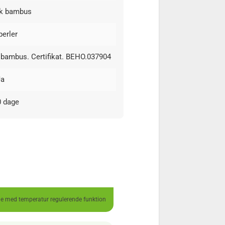
sk bambus
perler
 bambus. Certifikat. BEHO.037904
Ja
0 dage
e med temperatur regulerende funktion