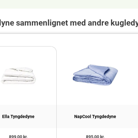
yne sammenlignet med andre kugled
Ella Tyngdedyne
NapCool Tyngdedyne
899,00 kr.
895,00 kr.