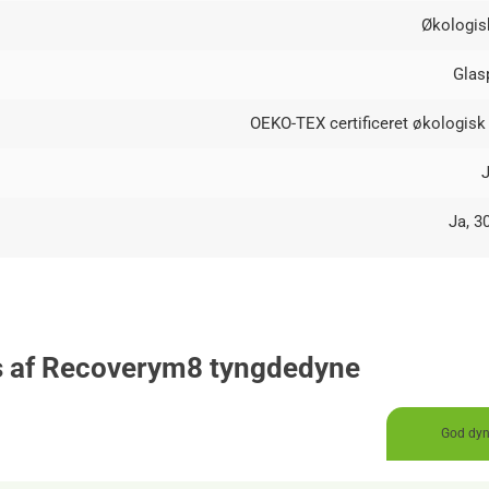
Økologi
Glas
OEKO-TEX certificeret økologisk
Ja, 3
s af Recoverym8 tyngdedyne
God dyn