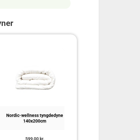
yner
Nordic-wellness tyngdedyne
WonderLiving Tyngdedyne i ba
140x200cm
599,00 kr.
879,00 kr.