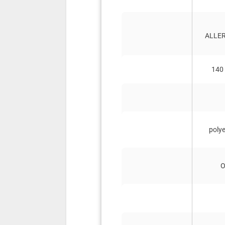
ALLER
140 
polye
Produkt
O
Pris
Vurdering