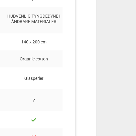
HUDVENLIG TYNGDEDYNE I
GOD TYNGDEDYNE TIL KOMF
ÅNDBARE MATERIALER
HELE ÅRET RUNDT
140 x 200 cm
140 x 200cm, 140 x 220 cm
Organic cotton
100% bambus viscose (Lyocel
Glasperler
100% bambusfiber
?
OEKO-TEX STANDARD 100