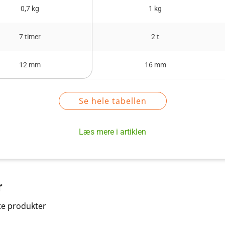
0,7 kg
1 kg
7 timer
2 t
12 mm
16 mm
Se hele tabellen
Læs mere i artiklen
r
te produkter