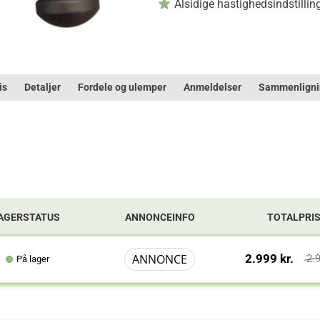
Alsidige hastighedsindstillin
is
Detaljer
Fordele og ulemper
Anmeldelser
Sammenligni
AGERSTATUS
ANNONCEINFO
TOTALPRI
ANNONCE
2.999 kr.
2.
På lager