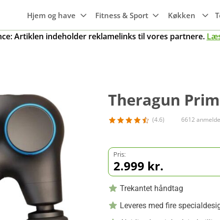
Hjem og have
Fitness & Sport
Køkken
T
e: Artiklen indeholder reklamelinks til vores partnere.
Læ
Hvidevarer
Maskiner til
Wi-Fi
Søvn
Emhætter
haven
Maskiner til
Smartwatches
Luftkvalitet
Gaming
Transport
Frysere
køkkenet
Trampoliner
Fitness ure
Theragun Prim
g
Rengøring
Mobiler, tablets
Kogeplader
Grill
& tilbehør
Køleskabe
(4.6)
6612 anmelde
Gryder
er
Smart home
Opvaskemaskine
Pander
r
Pris:
Knive og tilbehør
2.999 kr.
Ovne
Køkkengrej
Trekantet håndtag
Leveres med fire specialdesi