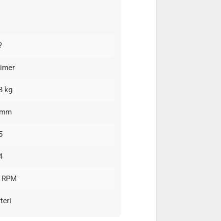
?
timer
8 kg
 mm
5
4
0 RPM
teri