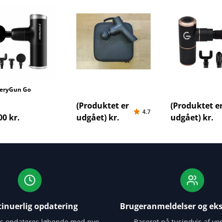
eryGun Go
Flowlife Flowgun Pocket
GoRunner Deluxe
(Produktet er
(Produktet e
4.7
00 kr.
udgået) kr.
udgået) kr.
inuerlig opdatering
Brugeranmeldelser og eks
es opdateres løbende med nye
Baseret på tusindvis af ver