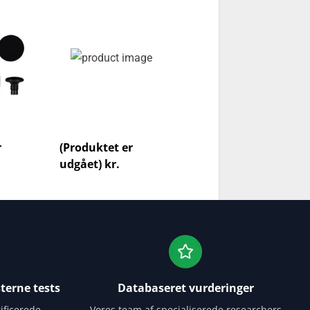
 Alu
Pro Elite
Painhunter Sharper
Image Massagepistol Pro
r
(Produktet er
(Produktet er
udgået) kr.
udgået) kr.
terne tests
Databaseret vurderinger
ificerede
Vores team af specialiserede researchers