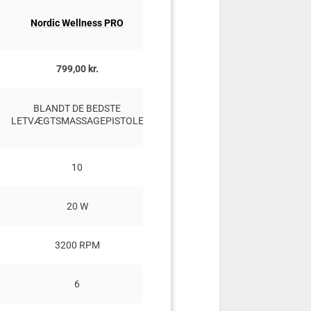
Nordic Wellness PRO
MassagePistol Twist
799,00 kr.
699,00 kr.
BLANDT DE BEDSTE
GOD HVIS DU ARBEJDER P
LETVÆGTSMASSAGEPISTOLE
KONTOR
10
5
20 W
?
3200 RPM
?
6
4