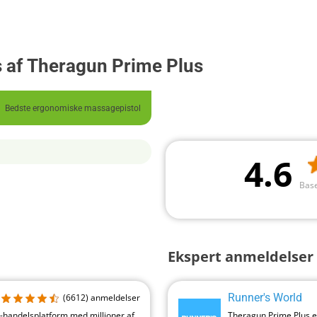
s af Theragun Prime Plus
Bedste ergonomiske massagepistol
4.6
Base
Ekspert anmeldelser 
Runner's World
(6612)
anmeldelser
-handelsplatform med millioner af
Theragun Prime Plus er