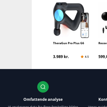
Slagdybde
TheraGun Pro Plus G6
Recov
3.989 kr.
599,
4.5
Omfattende analyse
Kont
Vi analyserer data fra flere forskellige kilder
Vores guid