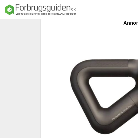
Annonc
Seng
Madras
Dyner, puder o
sengetøj
Sengeforhandl
e