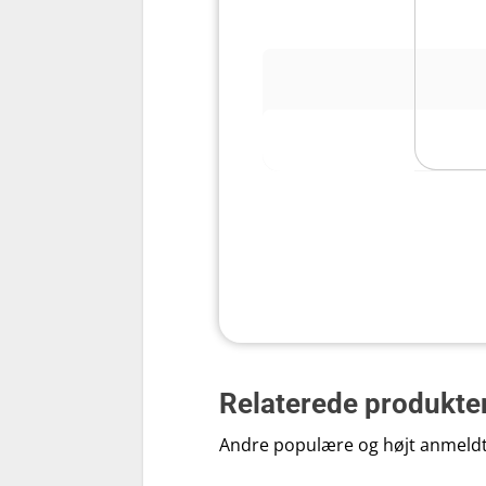
Pris
Vurdering
Hastighedstrin
Effekt
Slag/min
Antal tilbehør
Relaterede produkte
Vægt
Andre populære og højt anmeld
Batteritid