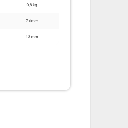
0,8 kg
0.49 kg
7 timer
1 t
13 mm
10 mm