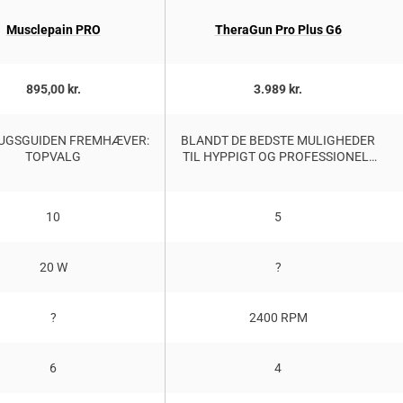
Musclepain PRO
TheraGun Pro Plus G6
895,00 kr.
3.989 kr.
UGSGUIDEN FREMHÆVER:
BLANDT DE BEDSTE MULIGHEDER
TOPVALG
TIL HYPPIGT OG PROFESSIONELT
BRUG
10
5
20 W
?
?
2400 RPM
6
4