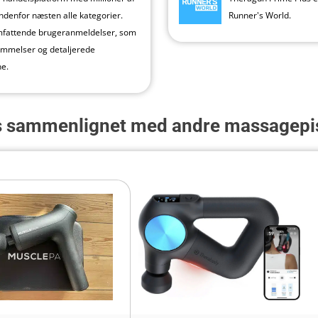
indenfor næsten alle kategorier.
Runner's World.
omfattende brugeranmeldelser, som
ømmelser og detaljerede
e.
s sammenlignet med andre massagepis