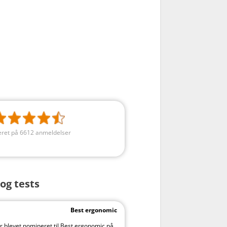
ret på 6612 anmeldelser
og tests
Best ergonomic
 blevet nomineret til Best ergonomic på