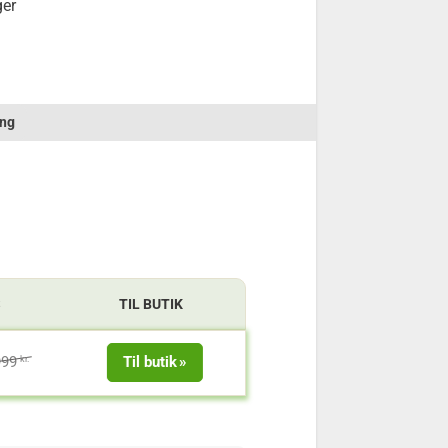
ger
ng
S
TIL BUTIK
999
Til butik
kr.