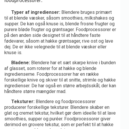
foodprocessorer:
Typer af ingredienser:
Blendere bruges primært
til at blende væsker, såsom smoothies, milkshakes og
supper. De kan også knuse is, blende frosne frugter og
purere bløde frugter og grøntsager. Foodprocessorer er
på den anden side designet til at håndtere faste
fødevarer, såsom at hakke grøntsager, rive ost og lave
dej. De er ikke velegnede til at blende væsker eller
knuse is.
Bladene:
Blendere har et sæt skarpe knive i bunden
af glasset, som roterer for at hakke og blende
ingredienserne. Foodprocessorer har en række
forskellige knive og skiver til at snitte, strimle og hakke
ingredienser. De har også en større arbejdsskål, der kan
håndtere større mængder mad.
Teksturer:
Blendere og foodprocessorer
producerer forskellige teksturer. Blendere skaber en
glat og cremet tekstur, hvilket gør dem ideelle til at lave
smoothies, supper og puréer. Foodprocessorer giver
derimod en grovere tekstur, som er perfekt til at hakke