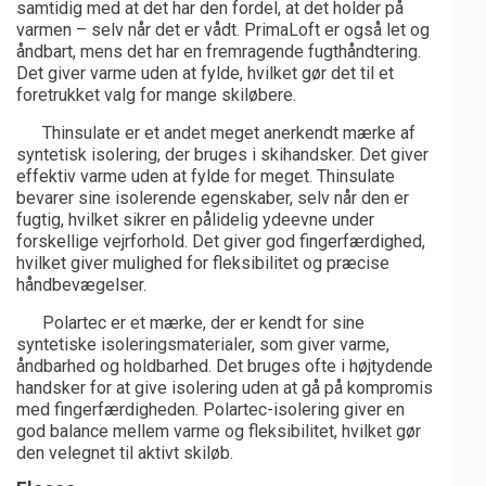
samtidig med at det har den fordel, at det holder på
varmen – selv når det er vådt. PrimaLoft er også let og
åndbart, mens det har en fremragende fugthåndtering.
Det giver varme uden at fylde, hvilket gør det til et
foretrukket valg for mange skiløbere.
Thinsulate er et andet meget anerkendt mærke af
syntetisk isolering, der bruges i skihandsker. Det giver
effektiv varme uden at fylde for meget. Thinsulate
bevarer sine isolerende egenskaber, selv når den er
fugtig, hvilket sikrer en pålidelig ydeevne under
forskellige vejrforhold. Det giver god fingerfærdighed,
hvilket giver mulighed for fleksibilitet og præcise
håndbevægelser.
Polartec er et mærke, der er kendt for sine
syntetiske isoleringsmaterialer, som giver varme,
åndbarhed og holdbarhed. Det bruges ofte i højtydende
handsker for at give isolering uden at gå på kompromis
med fingerfærdigheden. Polartec-isolering giver en
god balance mellem varme og fleksibilitet, hvilket gør
den velegnet til aktivt skiløb.