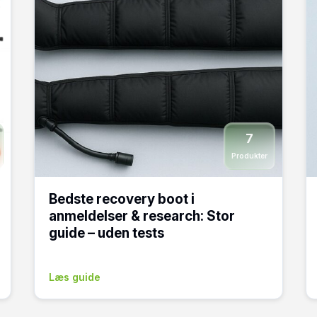
7
Produkter
Bedste recovery boot i
anmeldelser & research: Stor
guide – uden tests
Læs guide