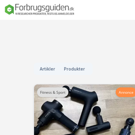
Seng
Madras
Dyner, puder o
sengetøj
Artikler
Produkter
Sengeforhandl
e
Fitness & Sport
Annonce