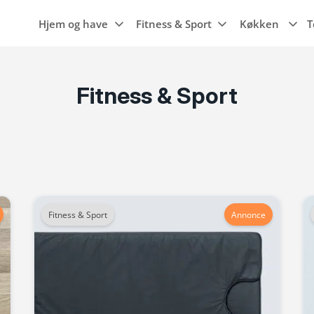
Hjem og have
Fitness & Sport
Køkken
T
Fitness & Sport
Hvidevarer
Maskiner til
Wi-Fi
Søvn
Emhætter
haven
Maskiner til
Smartwatches
Luftkvalitet
Gaming
Transport
Frysere
køkkenet
Trampoliner
Fitness ure
g
Rengøring
Mobiler, tablets
Kogeplader
Grill
& tilbehør
Køleskabe
Gryder
er
Smart home
Opvaskemaskine
Pander
r
Knive og tilbehør
Fitness & Sport
Annonce
Ovne
Køkkengrej