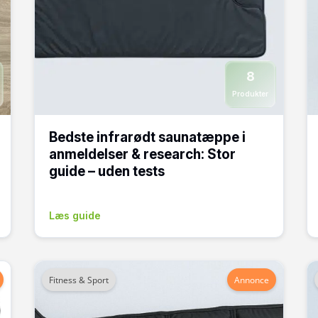
8
Produkter
Bedste infrarødt saunatæppe i
anmeldelser & research: Stor
guide – uden tests
Læs guide
Fitness & Sport
Annonce