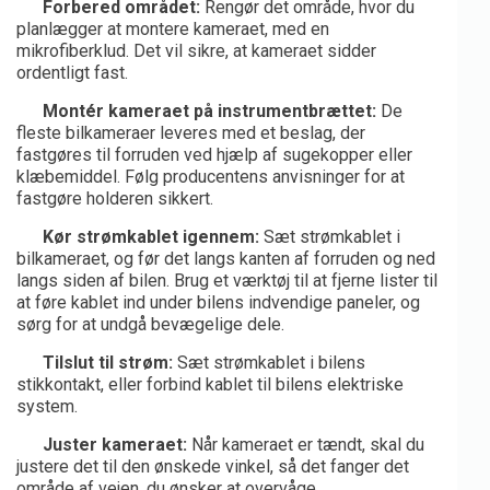
Forbered området:
Rengør det område, hvor du
planlægger at montere kameraet, med en
mikrofiberklud. Det vil sikre, at kameraet sidder
ordentligt fast.
Montér kameraet på instrumentbrættet:
De
fleste bilkameraer leveres med et beslag, der
fastgøres til forruden ved hjælp af sugekopper eller
klæbemiddel. Følg producentens anvisninger for at
fastgøre holderen sikkert.
Kør strømkablet igennem:
Sæt strømkablet i
bilkameraet, og før det langs kanten af forruden og ned
langs siden af bilen. Brug et værktøj til at fjerne lister til
at føre kablet ind under bilens indvendige paneler, og
sørg for at undgå bevægelige dele.
Tilslut til strøm:
Sæt strømkablet i bilens
stikkontakt, eller forbind kablet til bilens elektriske
system.
Juster kameraet:
Når kameraet er tændt, skal du
justere det til den ønskede vinkel, så det fanger det
område af vejen, du ønsker at overvåge.