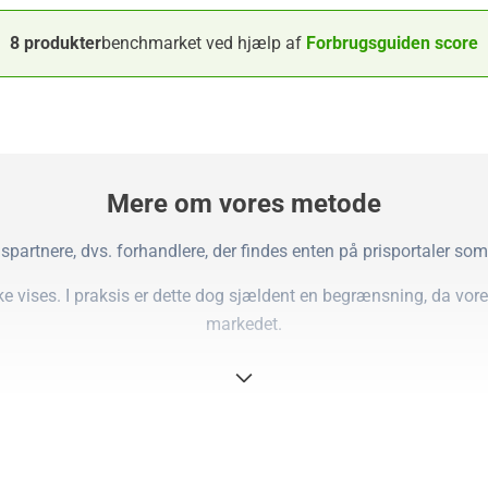
8 produkter
benchmarket ved hjælp af
Forbrugsguiden score
Mere om vores metode
spartnere, dvs. forhandlere, der findes enten på prisportaler so
kke vises. I praksis er dette dog sjældent en begrænsning, da vor
markedet.
 vi kalder en Forbrugsguiden-score, som er summen af pointene i
titativ analyse af, hvilke produkter der tilbyder mest valuta for 
 kan bedømmes ud fra objektive data og scorer, og derfor supple
nder analyse af produktets styrker, svagheder og overordnede eg