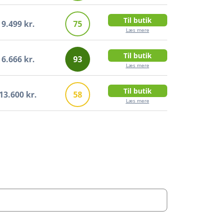
Til butik
9.499 kr.
75
Læs mere
Til butik
6.666 kr.
93
Læs mere
Til butik
13.600 kr.
58
Læs mere