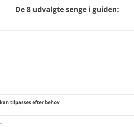
De 8 udvalgte senge i guiden:
, men da vi anvender reklamelinks, når vi henviser til produkter
ror på research og analyse af ovenstående parametre, og således
Læs mere om vores metode
kan tilpasses efter behov
e