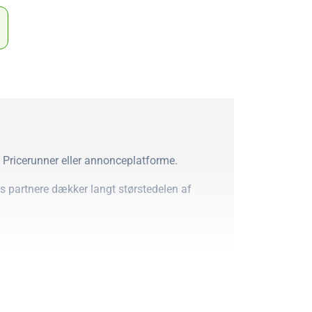
m Pricerunner eller annonceplatforme.
es partnere dækker langt størstedelen af
 forhold til produktets pris. Dette giver
pengene.
rer vi disse med en vurdering baseret på
nethed til forskellige behov.