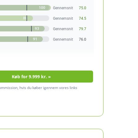
100
Gennemsnit
75.0
80
Gennemsnit
74.5
93
Gennemsnit
79.7
91
Gennemsnit
76.0
Køb for 9.999 kr. »
kommission, hvis du køber igennem vores links