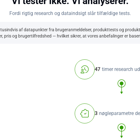
Vi tester ikke. Vi analyserer.
Fordi rigtig research og dataindsigt slår tilfældige tests.
 tusindvis af datapunkter fra brugeranmeldelser, produkttests og produktsp
r, pris og brugertilfredshed — hvilket sikrer, at vores anbefalinger er base
47
timer research ud
3
nøgleparametre de