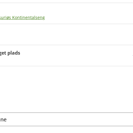
suriøs Kontinentalseng
get plads
ine