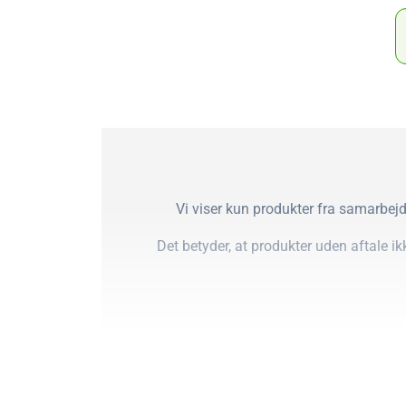
Vi viser kun produkter fra samarbejd
Det betyder, at produkter uden aftale i
Ovennævnte faktorer er opsummeret i det,
en kvan
Vi mener ikke, at produkter udelukkende
vores samlede research, heru