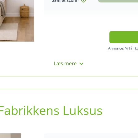
Samlet score
Annonce:
Vi får 
Læs mere
Fabrikkens Luksus