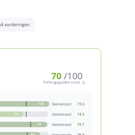
 på vurderingen.
70
/100
Forbrugsguiden score
100
Gennemsnit
75.0
70
Gennemsnit
74.5
97
Gennemsnit
79.7
89