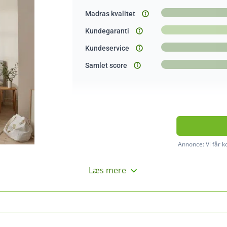
Madras kvalitet
Kundegaranti
Kundeservice
Samlet score
Annonce:
Vi får 
Læs mere