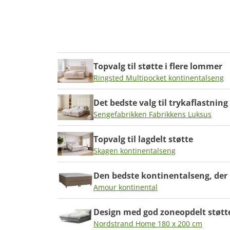
Vores metode bygger på analyse og data
Vores tilgang be
Topvalg til støtte i flere lommer
Ringsted Multipocket kontinentalseng
Det bedste valg til trykaflastning
Sengefabrikken Fabrikkens Luksus
Topvalg til lagdelt støtte
Skagen kontinentalseng
Den bedste kontinentalseng, der 
Amour kontinental
Design med god zoneopdelt støtt
Nordstrand Home 180 x 200 cm