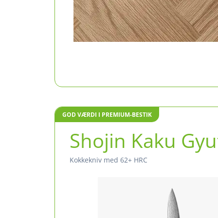
GOD VÆRDI I PREMIUM-BESTIK
Shojin Kaku Gyu
Kokkekniv med 62+ HRC