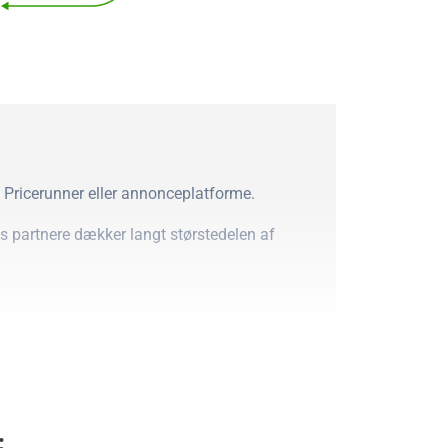
m Pricerunner eller annonceplatforme.
es partnere dækker langt størstedelen af
 forhold til produktets pris. Dette giver
pengene.
rer vi disse med en vurdering baseret på
nethed til forskellige behov.
:
, er vi per definition ikke uafhængige.