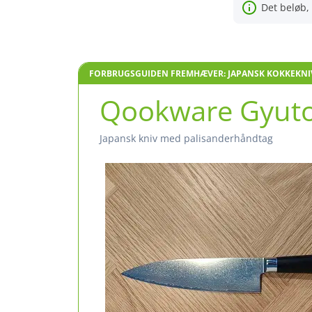
Det beløb, 
FORBRUGSGUIDEN FREMHÆVER: JAPANSK KOKKEKNIV 
Qookware Gyuto
japansk kniv med palisanderhåndtag