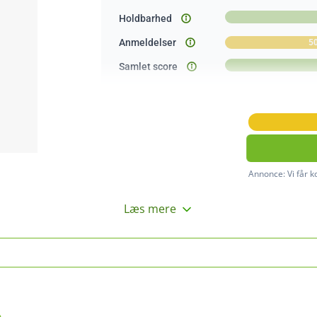
Holdbarhed
Anmeldelser
5
Samlet score
Annonce:
Vi får 
Læs mere
o