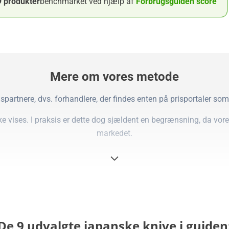
9 produkter
benchmarket ved hjælp af
Forbrugsguiden score
Mere om vores metode
spartnere, dvs. forhandlere, der findes enten på prisportaler so
kke vises. I praksis er dette dog sjældent en begrænsning, da vor
markedet.
 vi kalder en Forbrugsguiden-score, som er summen af pointene i
titativ analyse af, hvilke produkter der tilbyder mest valuta for 
 kan bedømmes ud fra objektive data og scorer, og derfor supple
nder analyse af produktets styrker, svagheder og overordnede eg
De 9 udvalgte japanske knive i guiden
, men da vi anvender reklamelinks, når vi henviser til produkter