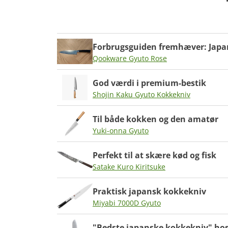
Vores tilgang be
Forbrugsguiden fremhæver: Japan
Qookware Gyuto Rose
God værdi i premium-bestik
Shojin Kaku Gyuto Kokkekniv
Til både kokken og den amatør
Yuki-onna Gyuto
Perfekt til at skære kød og fisk
Satake Kuro Kiritsuke
Praktisk japansk kokkekniv
Miyabi 7000D Gyuto
"Bedste japanske kokkekniv" ho