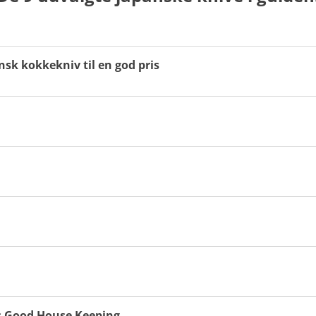
ror på research og analyse af ovenstående parametre, og således
Læs mere om vores metode
sk kokkekniv til en god pris
s Good House Keeping