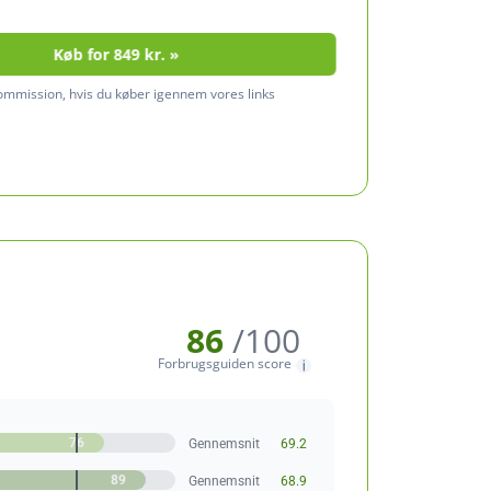
Køb for 849 kr. »
kommission, hvis du køber igennem vores links
86
/100
Forbrugsguiden score
76
Gennemsnit
69.2
89
Gennemsnit
68.9