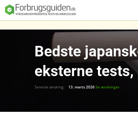
Seng
Bedste japansk
Madras
Dyner, puder og
sengetøj
eksterne tests,
Sengeforhandler
e
Seneste ændring:
13. marts 2026
Se ændringer