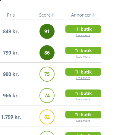
 ikke egne tests.
Pris
Score
Annoncer
Til butik
849 kr.
91
Læs mere
Til butik
799 kr.
86
Læs mere
Til butik
990 kr.
75
Læs mere
Til butik
966 kr.
74
Læs mere
Til butik
1.799 kr.
62
Læs mere