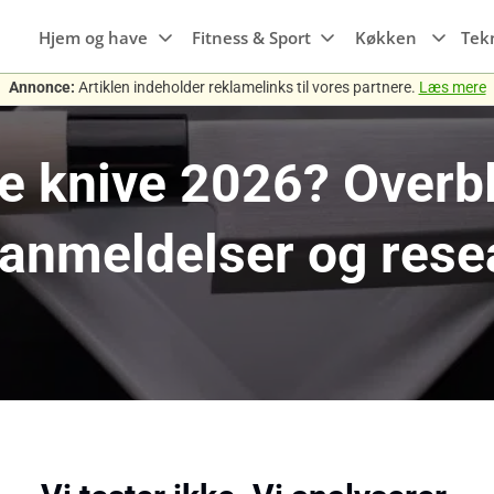
Hjem og have
Fitness & Sport
Køkken
Tek
Annonce:
Artiklen indeholder reklamelinks til vores partnere.
Læs mere
Hvidevarer
Maskiner til
Wi-Fi
Søvn
Emhætter
Høj
haven
Maskiner til
Smartwatches
e knive 2026? Overbl
Luftkvalitet
Gaming
Transport
Frysere
Hør
køkkenet
Trampoliner
Fitness ure
Rengøring
Mobiler, tablets
Kogeplader
Grill
& tilbehør
 anmeldelser og rese
Køleskabe
Gryder
Smart home
Opvaskemaskine
Pander
r
Knive og tilbehør
Ovne
Køkkengrej