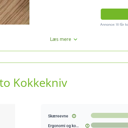
Annonce:
Vi får 
Læs mere
to Kokkekniv
Skæreevne
Ergonomi og komfort