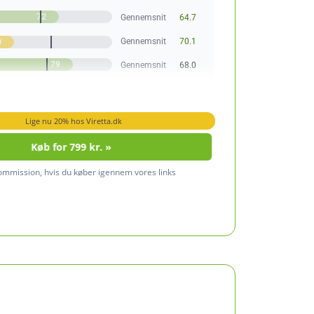
72
Gennemsnit
64.7
Gennemsnit
70.1
0
79
Gennemsnit
68.0
Lige nu 20% hos Viretta.dk
Køb for 799 kr. »
kommission, hvis du køber igennem vores links