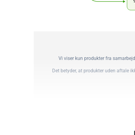
Vi viser kun produkter fra samarbejd
Det betyder, at produkter uden aftale i
Ovennævnte faktorer er opsummeret i det,
en kvan
Vi mener ikke, at produkter udelukkende
vores samlede research, heru
Vores metode bygger på analyse og data