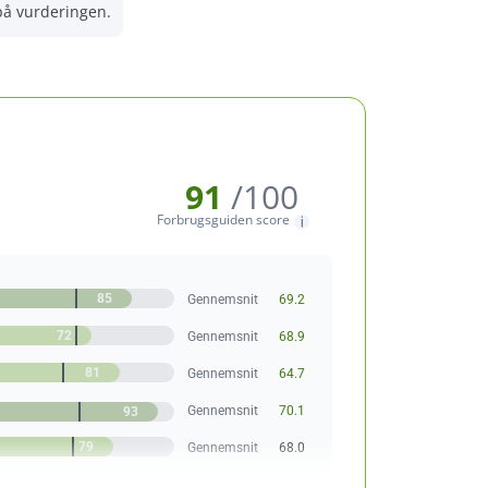
 på vurderingen.
91
/100
Forbrugsguiden score
85
Gennemsnit
69.2
72
Gennemsnit
68.9
81
Gennemsnit
64.7
Gennemsnit
70.1
93
79
Gennemsnit
68.0