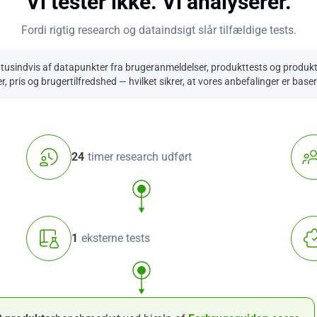
Vi tester ikke. Vi analyserer.
Fordi rigtig research og dataindsigt slår tilfældige tests.
 tusindvis af datapunkter fra brugeranmeldelser, produkttests og produktsp
r, pris og brugertilfredshed — hvilket sikrer, at vores anbefalinger er base
24
timer research udført
1
eksterne tests