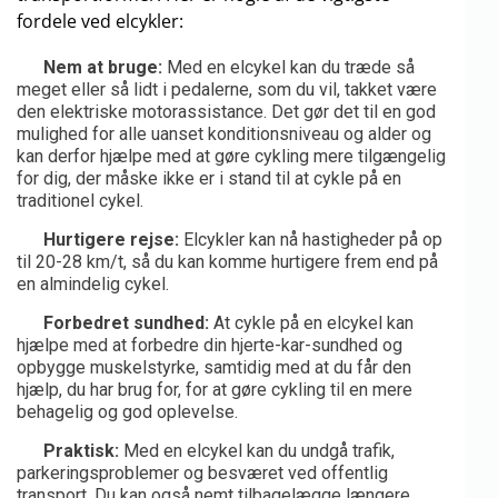
fordele ved elcykler:
Nem at bruge:
Med en elcykel kan du træde så
meget eller så lidt i pedalerne, som du vil, takket være
den elektriske motorassistance. Det gør det til en god
mulighed for alle uanset konditionsniveau og alder og
kan derfor hjælpe med at gøre cykling mere tilgængelig
for dig, der måske ikke er i stand til at cykle på en
traditionel cykel.
Hurtigere rejse:
Elcykler kan nå hastigheder på op
til 20-28 km/t, så du kan komme hurtigere frem end på
en almindelig cykel.
Forbedret sundhed:
At cykle på en elcykel kan
hjælpe med at forbedre din hjerte-kar-sundhed og
opbygge muskelstyrke, samtidig med at du får den
hjælp, du har brug for, for at gøre cykling til en mere
behagelig og god oplevelse.
Praktisk:
Med en elcykel kan du undgå trafik,
parkeringsproblemer og besværet ved offentlig
transport. Du kan også nemt tilbagelægge længere