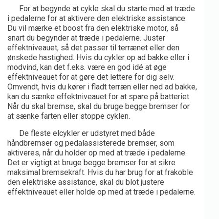
For at begynde at cykle skal du starte med at træde
i pedalerne for at aktivere den elektriske assistance.
Du vil mærke et boost fra den elektriske motor, så
snart du begynder at træde i pedalerne. Juster
effektniveauet, så det passer til terrænet eller den
ønskede hastighed. Hvis du cykler op ad bakke eller i
modvind, kan det f.eks. være en god idé at øge
effektniveauet for at gøre det lettere for dig selv.
Omvendt, hvis du kører i fladt terræn eller ned ad bakke,
kan du sænke effektniveauet for at spare på batteriet.
Når du skal bremse, skal du bruge begge bremser for
at sænke farten eller stoppe cyklen.
De fleste elcykler er udstyret med både
håndbremser og pedalassisterede bremser, som
aktiveres, når du holder op med at træde i pedalerne.
Det er vigtigt at bruge begge bremser for at sikre
maksimal bremsekraft. Hvis du har brug for at frakoble
den elektriske assistance, skal du blot justere
effektniveauet eller holde op med at træde i pedalerne.