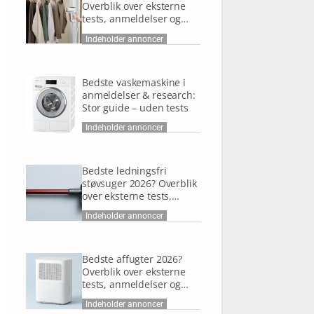
Overblik over eksterne
tests, anmeldelser og
research
Indeholder annoncer
Bedste vaskemaskine i
anmeldelser & research:
Stor guide – uden tests
Indeholder annoncer
Bedste ledningsfri
støvsuger 2026? Overblik
over eksterne tests,
anmeldelser og research
Indeholder annoncer
Bedste affugter 2026?
Overblik over eksterne
tests, anmeldelser og
research
Indeholder annoncer