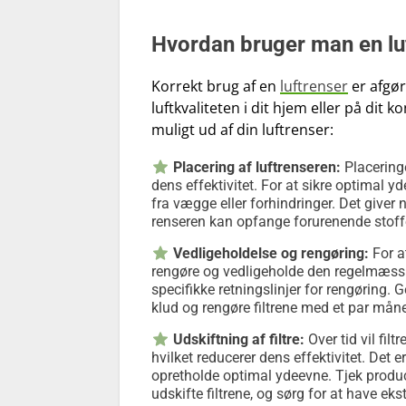
Hvordan bruger man en lu
Korrekt brug af en
luftrenser
er afgør
luftkvaliteten i dit hjem eller på dit 
muligt ud af din luftrenser:
Placering af luftrenseren:
Placeringe
dens effektivitet. For at sikre optimal 
fra vægge eller forhindringer. Det give
renseren kan opfange forurenende stoffe
Vedligeholdelse og rengøring:
For at
rengøre og vedligeholde den regelmæssi
specifikke retningslinjer for rengøring.
klud og rengøre filtrene med et par må
Udskiftning af filtre:
Over tid vil filt
hvilket reducerer dens effektivitet. Det e
opretholde optimal ydeevne. Tjek produce
udskifte filtrene, og sørg for at have eks