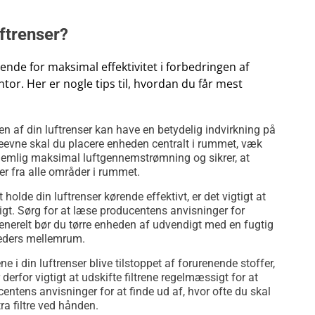
ftrenser?
ende for maksimal effektivitet i forbedringen af
kontor. Her er nogle tips til, hvordan du får mest
n af din luftrenser kan have en betydelig indvirkning på
ydeevne skal du placere enheden centralt i rummet, væk
r nemlig maksimal luftgennemstrømning og sikrer, at
r fra alle områder i rummet.
 holde din luftrenser kørende effektivt, er det vigtigt at
gt. Sørg for at læse producentens anvisninger for
 Generelt bør du tørre enheden af udvendigt med en fugtig
neders mellemrum.
rene i din luftrenser blive tilstoppet af forurenende stoffer,
r derfor vigtigt at udskifte filtrene regelmæssigt for at
ntens anvisninger for at finde ud af, hvor ofte du skal
tra filtre ved hånden.