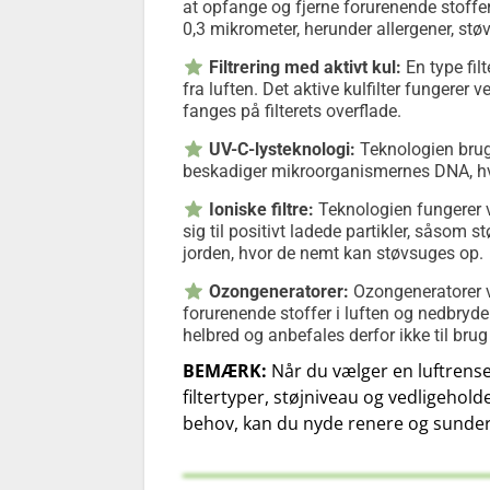
at opfange og fjerne forurenende stoffer. 
0,3 mikrometer, herunder allergener, stø
Filtrering med aktivt kul:
En type filt
fra luften. Det aktive kulfilter fungerer 
fanges på filterets overflade.
UV-C-lysteknologi:
Teknologien bruger
beskadiger mikroorganismernes DNA, hvil
Ioniske filtre:
Teknologien fungerer v
sig til positivt ladede partikler, såsom st
jorden, hvor de nemt kan støvsuges op.
Ozongeneratorer:
Ozongeneratorer v
forurenende stoffer i luften og nedbry
helbred og anbefales derfor ikke til bru
BEMÆRK:
Når du vælger en luftrense
filtertyper, støjniveau og vedligeholde
behov, kan du nyde renere og sundere l