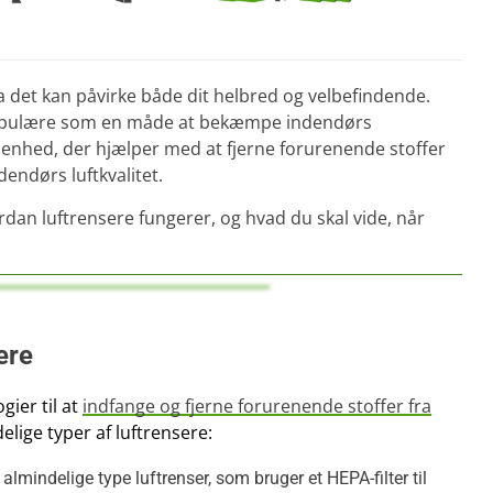
a det kan påvirke både dit helbred og velbefindende.
populære som en måde at bekæmpe indendørs
n enhed, der hjælper med at fjerne forurenende stoffer
endørs luftkvalitet.
ordan luftrensere fungerer, og hvad du skal vide, når
ere
gier til at
indfange og fjerne forurenende stoffer fra
elige typer af luftrensere:
almindelige type luftrenser, som bruger et HEPA-filter til