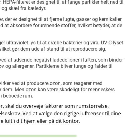
HEPA-filteret er designet til at fange partikler helt ned til
v og skæl fra kæledyr.
er, der er designet til at fjerne lugte, gasser og kemikalier
ved at absorbere forurenende stoffer, hvilket betyder, at de
 ultraviolet lys til at dræbe bakterier og vira. UV-C-lyset
ket gør dem ude af stand til at reproducere sig.
ed at udsende negativt ladede ioner i luften, som binder
øv og allergener. Partiklerne bliver tunge og falder til
irker ved at producere ozon, som reagerer med
der dem. Men ozon kan være skadeligt for menneskers
g i beboede rum.
r, skal du overveje faktorer som rumstørrelse,
lseskrav. Ved at vælge den rigtige luftrenser til dine
uft i dit hjem eller på dit kontor.