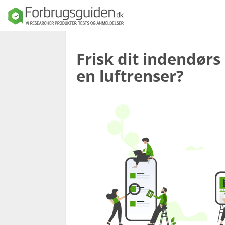
Frisk dit indendør
Seng
en luftrenser?
Madras
Dyner, puder o
sengetøj
Sengeforhandl
e