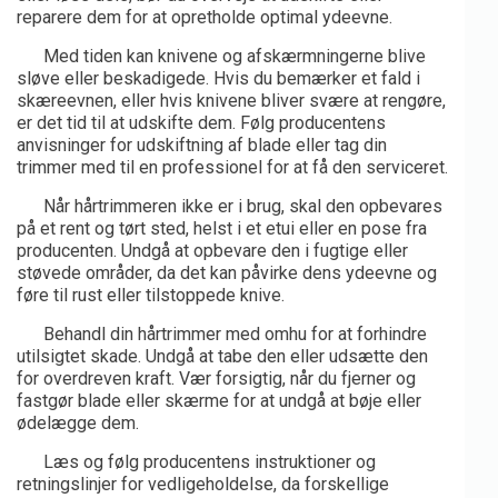
reparere dem for at opretholde optimal ydeevne.
Med tiden kan knivene og afskærmningerne blive
sløve eller beskadigede. Hvis du bemærker et fald i
skæreevnen, eller hvis knivene bliver svære at rengøre,
er det tid til at udskifte dem. Følg producentens
anvisninger for udskiftning af blade eller tag din
trimmer med til en professionel for at få den serviceret.
Når hårtrimmeren ikke er i brug, skal den opbevares
på et rent og tørt sted, helst i et etui eller en pose fra
producenten. Undgå at opbevare den i fugtige eller
støvede områder, da det kan påvirke dens ydeevne og
føre til rust eller tilstoppede knive.
Behandl din hårtrimmer med omhu for at forhindre
utilsigtet skade. Undgå at tabe den eller udsætte den
for overdreven kraft. Vær forsigtig, når du fjerner og
fastgør blade eller skærme for at undgå at bøje eller
ødelægge dem.
Læs og følg producentens instruktioner og
retningslinjer for vedligeholdelse, da forskellige