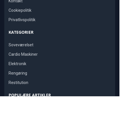
Kontakt
Cookiepolitik
Privatlivspolitik
KATEGORIER
Soveværelset
Cardio Maskiner
Elektronik
Rengøring
Restitution
POPULÆRE ARTIKLER
Bedste massageapparat 2025?
Bedste støvsuger 2025?
Bedste stegepande 2025?