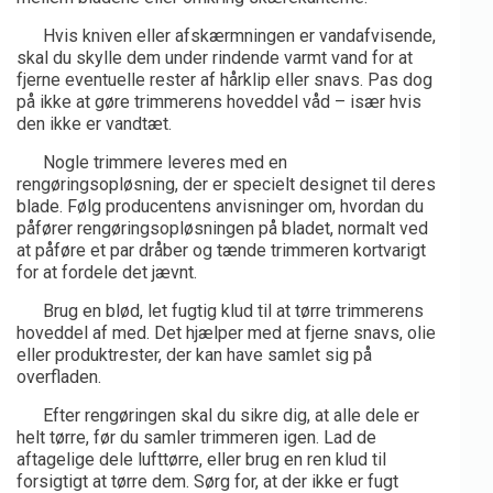
Hvis kniven eller afskærmningen er vandafvisende,
skal du skylle dem under rindende varmt vand for at
fjerne eventuelle rester af hårklip eller snavs. Pas dog
på ikke at gøre trimmerens hoveddel våd – især hvis
den ikke er vandtæt.
Nogle trimmere leveres med en
rengøringsopløsning, der er specielt designet til deres
blade. Følg producentens anvisninger om, hvordan du
påfører rengøringsopløsningen på bladet, normalt ved
at påføre et par dråber og tænde trimmeren kortvarigt
for at fordele det jævnt.
Brug en blød, let fugtig klud til at tørre trimmerens
hoveddel af med. Det hjælper med at fjerne snavs, olie
eller produktrester, der kan have samlet sig på
overfladen.
Efter rengøringen skal du sikre dig, at alle dele er
helt tørre, før du samler trimmeren igen. Lad de
aftagelige dele lufttørre, eller brug en ren klud til
forsigtigt at tørre dem. Sørg for, at der ikke er fugt