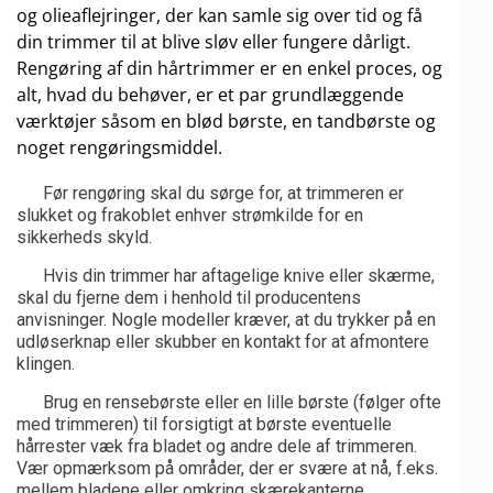
og olieaflejringer, der kan samle sig over tid og få
din trimmer til at blive sløv eller fungere dårligt.
Rengøring af din hårtrimmer er en enkel proces, og
alt, hvad du behøver, er et par grundlæggende
værktøjer såsom en blød børste, en tandbørste og
noget rengøringsmiddel.
Før rengøring skal du sørge for, at trimmeren er
slukket og frakoblet enhver strømkilde for en
sikkerheds skyld.
Hvis din trimmer har aftagelige knive eller skærme,
skal du fjerne dem i henhold til producentens
anvisninger. Nogle modeller kræver, at du trykker på en
udløserknap eller skubber en kontakt for at afmontere
klingen.
Brug en rensebørste eller en lille børste (følger ofte
med trimmeren) til forsigtigt at børste eventuelle
hårrester væk fra bladet og andre dele af trimmeren.
Vær opmærksom på områder, der er svære at nå, f.eks.
mellem bladene eller omkring skærekanterne.