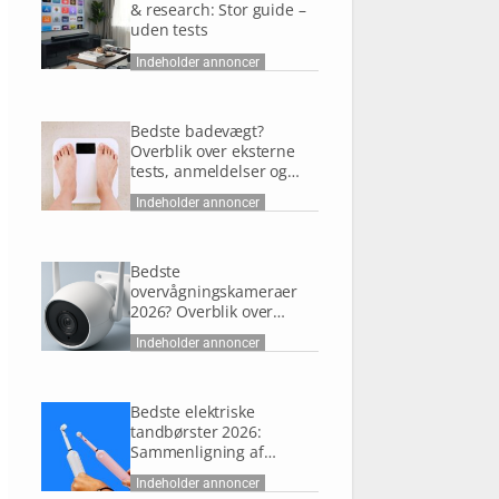
& research: Stor guide –
uden tests
Indeholder annoncer
Bedste badevægt?
Overblik over eksterne
tests, anmeldelser og
research
Indeholder annoncer
Bedste
overvågningskameraer
2026? Overblik over
eksterne tests,
Indeholder annoncer
anmeldelser og research
Bedste elektriske
tandbørster 2026:
Sammenligning af
eksterne tests,
Indeholder annoncer
anmeldelser og research