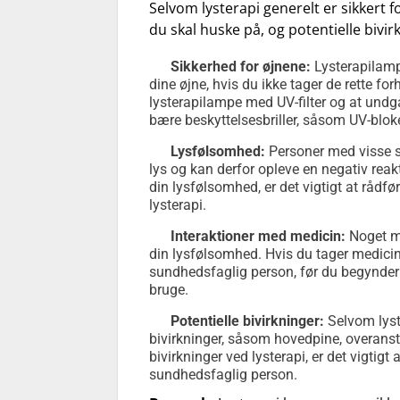
Selvom lysterapi generelt er sikkert f
du skal huske på, og potentielle bivi
Sikkerhed for øjnene:
Lysterapilamp
dine øjne, hvis du ikke tager de rette fo
lysterapilampe med UV-filter og at undgå
bære beskyttelsesbriller, såsom UV-bloke
Lysfølsomhed:
Personer med visse 
lys og kan derfor opleve en negativ reak
din lysfølsomhed, er det vigtigt at råd
lysterapi.
Interaktioner med medicin:
Noget me
din lysfølsomhed. Hvis du tager medicin,
sundhedsfaglig person, før du begynder på 
bruge.
Potentielle bivirkninger:
Selvom lyste
bivirkninger, såsom hovedpine, overanst
bivirkninger ved lysterapi, er det vigti
sundhedsfaglig person.