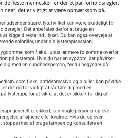
or de fleste mennesker, er der et par forholdsregler,
rkninger, det er vigtigt at være opmærksom på.
er udsender stærkt lys, hvilket kan være skadeligt for
rholdsregler. Det anbefales derfor at bruge en
 at kigge direkte ind i lyset. Du kan også overveje at
rende solbriller, under din lysterapisession.
sygdomme, som f.eks. lupus, er mere følsomme overfor
tion på lysterapi. Hvis du har en sygdom, der påvirker
føre dig med en sundhedsperson, før du begynder på
dicin, som f.eks. antidepressiva og p-piller, kan påvirke
 er det derfor vigtigt at rådføre dig med en
lysterapi, for at sikre, at det er sikkert for dig at
rapi generelt er sikkert, kan nogle personer opleve
rengelse af øjnene eller kvalme. Hvis du oplever
gt at stoppe med at bruge lampen og konsultere en