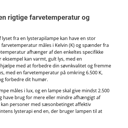
en rigtige farvetemperatur og
 lyset fra en lysterapilampe kan have en stor
ts farvetemperatur måles i Kelvin (K) og spænder fra
rvetemperatur afhænger af den enkeltes specifikke
r eksempel kan varmt, gult lys, med en
 hjælpe med at forbedre din søvnkvalitet og fremme
 lys, med en farvetemperatur på omkring 6.500 K,
 og forbedre dit humør.
lampe måles i lux, og en lampe skal give mindst 2.500
dog have brug for mere eller mindre afhængigt af
l kan personer med sæsonbetinget affektiv
intens lysterapi end en, der bruger lampen til at