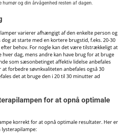
lle humør og din årvågenhed resten af dagen.
g
ilamper varierer afhængigt af den enkelte person og
 dog at starte med en kortere brugstid, f.eks. 20-30
efter behov. For nogle kan det være tilstrækkeligt at
me hver dag, mens andre kan have brug for at bruge
ande som sæsonbetinget affektiv lidelse anbefales
r at forbedre søvnkvaliteten anbefales også 30
ales det at bruge den i 20 til 30 minutter ad
terapilampen for at opnå optimale
ilampe korrekt for at opnå optimale resultater. Her er
n lysterapilampe: