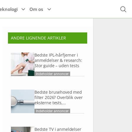
eknologi
Om os
ANDRE LIGNENDE ARTIKLER
Højttalere
Espressomaskine
Alle el-køretøjer
r
Til hovedet
Høretelefoner
Tilbehør til el-
Bedste IPL-hårfjerner i
Kaffemaskine
køretøjer
Til kroppen
anmeldelser & research:
Stor guide – uden tests
TIlbehør
Indeholder annoncer
Bedste brusehoved med
filter 2026? Overblik over
eksterne tests,
anmeldelser og research
Indeholder annoncer
Bedste TV i anmeldelser